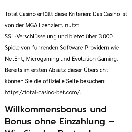
Total Casino erfüllt diese Kriterien: Das Casino ist
von der MGA lizenziert, nutzt
SSL‑Verschlüsselung und bietet über 3 000
Spiele von führenden Software‑Providern wie
NetEnt, Microgaming und Evolution Gaming.
Bereits im ersten Absatz dieser Übersicht
können Sie die offizielle Seite besuchen:
https://total-casino-bet.com/.
Willkommensbonus und
Bonus ohne Einzahlung –