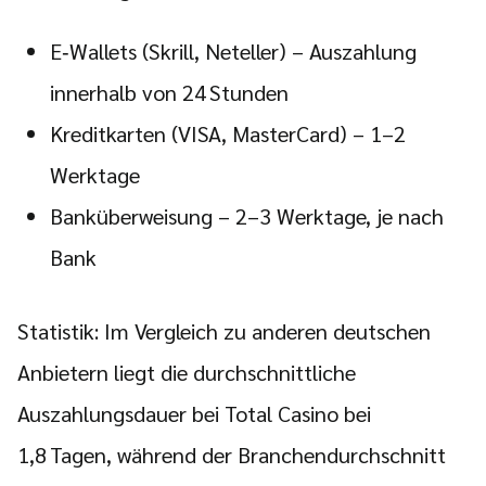
E‑Wallets (Skrill, Neteller) – Auszahlung
innerhalb von 24 Stunden
Kreditkarten (VISA, MasterCard) – 1–2
Werktage
Banküberweisung – 2–3 Werktage, je nach
Bank
Statistik: Im Vergleich zu anderen deutschen
Anbietern liegt die durchschnittliche
Auszahlungsdauer bei Total Casino bei
1,8 Tagen, während der Branchendurchschnitt