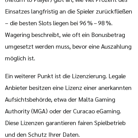
Einsatzes langfristig an die Spieler zurückfließen
– die besten Slots liegen bei 96 % – 98 %.
Wagering beschreibt, wie oft ein Bonusbetrag
umgesetzt werden muss, bevor eine Auszahlung
möglich ist.
Ein weiterer Punkt ist die Lizenzierung. Legale
Anbieter besitzen eine Lizenz einer anerkannten
Aufsichtsbehörde, etwa der Malta Gaming
Authority (MGA) oder der Curacao eGaming.
Diese Lizenzen garantieren fairen Spielbetrieb
und den Schutz Ihrer Daten.