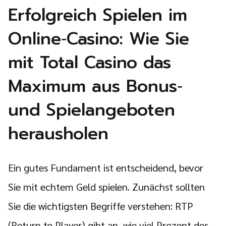
Erfolgreich Spielen im
Online‑Casino: Wie Sie
mit Total Casino das
Maximum aus Bonus‑
und Spielangeboten
herausholen
Ein gutes Fundament ist entscheidend, bevor
Sie mit echtem Geld spielen. Zunächst sollten
Sie die wichtigsten Begriffe verstehen: RTP
(Return to Player) gibt an, wie viel Prozent des