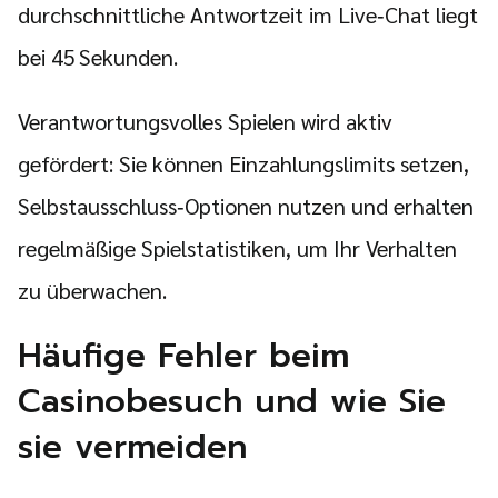
durchschnittliche Antwortzeit im Live‑Chat liegt
bei 45 Sekunden.
Verantwortungsvolles Spielen wird aktiv
gefördert: Sie können Einzahlungslimits setzen,
Selbstausschluss‑Optionen nutzen und erhalten
regelmäßige Spielstatistiken, um Ihr Verhalten
zu überwachen.
Häufige Fehler beim
Casinobesuch und wie Sie
sie vermeiden