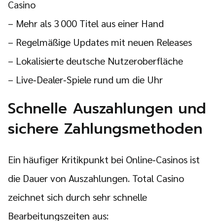
Casino
– Mehr als 3 000 Titel aus einer Hand
– Regelmäßige Updates mit neuen Releases
– Lokalisierte deutsche Nutzeroberfläche
– Live‑Dealer‑Spiele rund um die Uhr
Schnelle Auszahlungen und
Search
sichere Zahlungsmethoden
for:
Ein häufiger Kritikpunkt bei Online‑Casinos ist
die Dauer von Auszahlungen. Total Casino
zeichnet sich durch sehr schnelle
Bearbeitungszeiten aus: