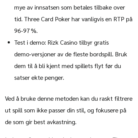
mye av innsatsen som betales tilbake over
tid. Three Card Poker har vanligvis en RTP på
96‑97 %.
Test i demo: Rizk Casino tilbyr gratis
demo‑versjoner av de fleste bordspill. Bruk
dem til å bli kjent med spillets flyt før du
satser ekte penger.
Ved å bruke denne metoden kan du raskt filtrere
ut spill som ikke passer din stil, og fokusere på
de som gir best avkastning.