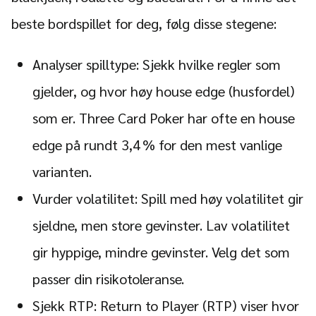
beste bordspillet for deg, følg disse stegene:
Analyser spilltype: Sjekk hvilke regler som
gjelder, og hvor høy house edge (husfordel)
som er. Three Card Poker har ofte en house
edge på rundt 3,4 % for den mest vanlige
varianten.
Vurder volatilitet: Spill med høy volatilitet gir
sjeldne, men store gevinster. Lav volatilitet
gir hyppige, mindre gevinster. Velg det som
passer din risikotoleranse.
Sjekk RTP: Return to Player (RTP) viser hvor