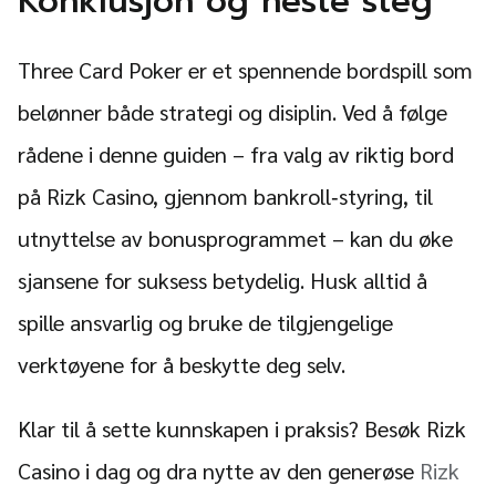
Konklusjon og neste steg
Three Card Poker er et spennende bordspill som
belønner både strategi og disiplin. Ved å følge
rådene i denne guiden – fra valg av riktig bord
på Rizk Casino, gjennom bankroll‑styring, til
utnyttelse av bonusprogrammet – kan du øke
sjansene for suksess betydelig. Husk alltid å
spille ansvarlig og bruke de tilgjengelige
verktøyene for å beskytte deg selv.
Klar til å sette kunnskapen i praksis? Besøk Rizk
Casino i dag og dra nytte av den generøse
Rizk