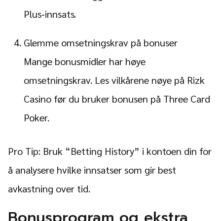
Plus‑innsats.
Glemme omsetningskrav på bonuser
Mange bonusmidler har høye
omsetningskrav. Les vilkårene nøye på Rizk
Casino før du bruker bonusen på Three Card
Poker.
Pro Tip: Bruk “Betting History” i kontoen din for
å analysere hvilke innsatser som gir best
avkastning over tid.
Bonusprogram og ekstra