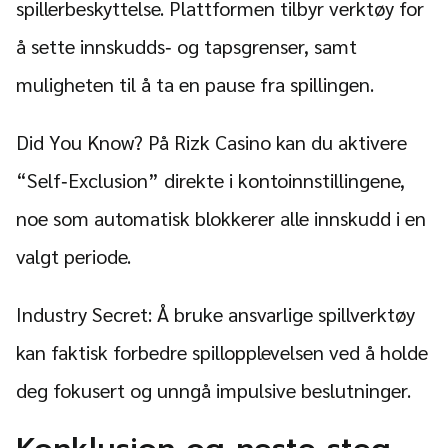
spillerbeskyttelse. Plattformen tilbyr verktøy for
å sette innskudds‑ og tapsgrenser, samt
muligheten til å ta en pause fra spillingen.
Did You Know? På Rizk Casino kan du aktivere
“Self‑Exclusion” direkte i kontoinnstillingene,
noe som automatisk blokkerer alle innskudd i en
valgt periode.
Industry Secret: Å bruke ansvarlige spillverktøy
kan faktisk forbedre spillopplevelsen ved å holde
deg fokusert og unngå impulsive beslutninger.