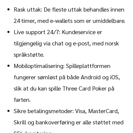
Rask uttak: De fleste uttak behandles innen
24 timer, med e‑wallets som er umiddelbare.
Live support 24/7: Kundeservice er
tilgjengelig via chat og e‑post, med norsk
språkstøtte.
Mobiloptimalisering: Spilleplattformen
fungerer sømløst på både Android og iOS,
slik at du kan spille Three Card Poker på
farten.
Sikre betalingsmetoder: Visa, MasterCard,
Skrill og bankoverføring er alle støttet med