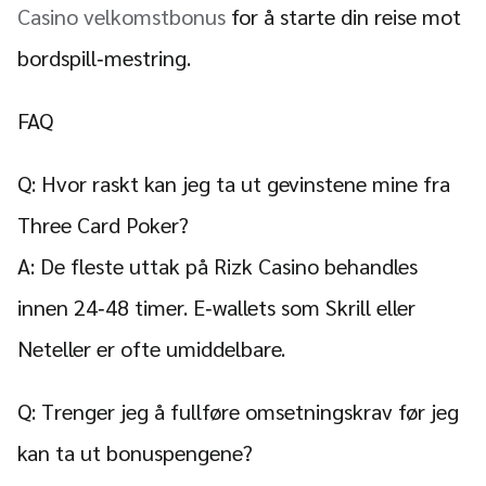
Casino velkomstbonus
for å starte din reise mot
bordspill‑mestring.
FAQ
Q: Hvor raskt kan jeg ta ut gevinstene mine fra
Three Card Poker?
A: De fleste uttak på Rizk Casino behandles
innen 24‑48 timer. E‑wallets som Skrill eller
Neteller er ofte umiddelbare.
Q: Trenger jeg å fullføre omsetningskrav før jeg
kan ta ut bonuspengene?