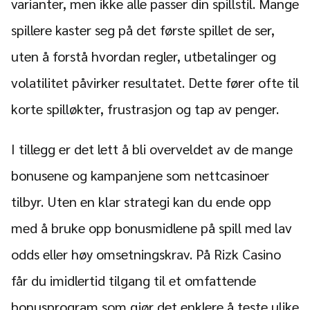
varianter, men ikke alle passer din spillstil. Mange
spillere kaster seg på det første spillet de ser,
uten å forstå hvordan regler, utbetalinger og
volatilitet påvirker resultatet. Dette fører ofte til
korte spilløkter, frustrasjon og tap av penger.
I tillegg er det lett å bli overveldet av de mange
bonusene og kampanjene som nettcasinoer
tilbyr. Uten en klar strategi kan du ende opp
med å bruke opp bonusmidlene på spill med lav
odds eller høy omsetningskrav. På Rizk Casino
får du imidlertid tilgang til et omfattende
bonusprogram som gjør det enklere å teste ulike