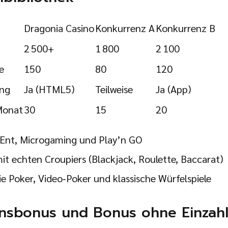
Search
for:
Dragonia Casino
Konkurrenz A
Konkurrenz B
2 500+
1 800
2 100
e
150
80
120
ung
Ja (HTML5)
Teilweise
Ja (App)
Monat
30
15
20
Ent, Microgaming und Play’n GO
it echten Croupiers (Blackjack, Roulette, Baccarat)
e Poker, Video‑Poker und klassische Würfelspiele
nsbonus und Bonus ohne Einzah