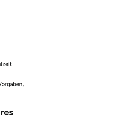
lzeit
 Vorgaben,
res