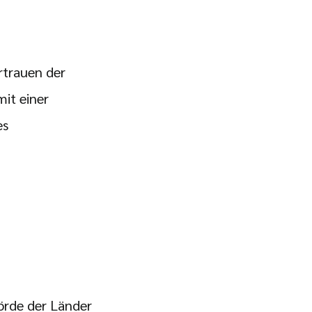
rtrauen der
mit einer
es
örde der Länder