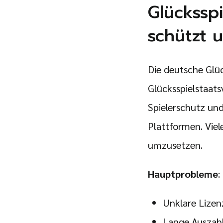
Glücksspi
schützt 
Die deutsche Glüc
Glücksspielstaats
Spielerschutz un
Plattformen. Viel
umzusetzen.
Hauptprobleme
:
Unklare Lizen
Lange Auszahl