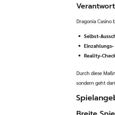
Verantwort
Dragonia Casino b
Selbst‑Aussc
Einzahlungs‑ 
Reality‑Chec
Durch diese Maßna
sondern geht darü
Spielange
Breite Spie