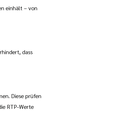
en einhält – von
rhindert, dass
en. Diese prüfen
 die RTP‑Werte