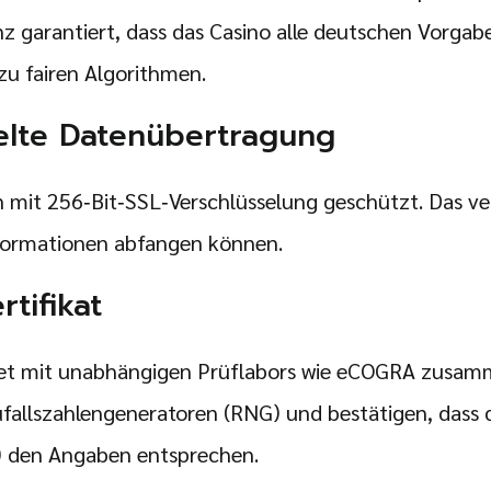
nz garantiert, dass das Casino alle deutschen Vorgab
 zu fairen Algorithmen.
elte Datenübertragung
 mit 256‑Bit‑SSL‑Verschlüsselung geschützt. Das ve
Informationen abfangen können.
rtifikat
tet mit unabhängigen Prüflabors wie eCOGRA zusamm
ufallszahlengeneratoren (RNG) und bestätigen, dass
r) den Angaben entsprechen.