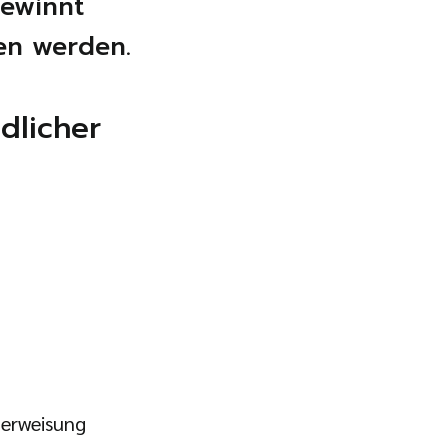
gewinnt
ben werden.
dlicher
berweisung