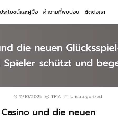
ประโยชน์และคู่มือ
คำถามที่พบบ่อย
ติดต่อเรา
und die neuen Glücksspiel
l Spieler schützt und bege
11/10/2025
TPIA
Uncategorized
 Casino und die neuen