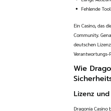
Fehlende Tool
Ein Casino, das d
Community. Genau 
deutschen Lizenz
Verantwortungs‑
Wie Drago
Sicherheit
Lizenz und
Dragonia Casino 