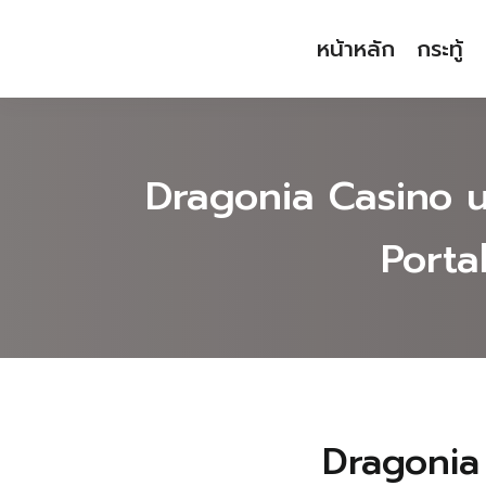
Skip
หน้าหลัก
กระทู้
to
content
Dragonia Casino 
Porta
Languages:
Dragonia