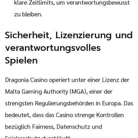
klare Zeitlimits, um verantwortungsbewusst
zu bleiben.
Sicherheit, Lizenzierung und
verantwortungsvolles
Spielen
Dragonia Casino operiert unter einer Lizenz der
Malta Gaming Authority (MGA), einer der
strengsten Regulierungsbehörden in Europa. Das
bedeutet, dass das Casino strenge Kontrollen
bezüglich Fairness, Datenschutz und