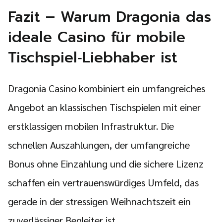
Fazit – Warum Dragonia das
ideale Casino für mobile
Tischspiel‑Liebhaber ist
Dragonia Casino kombiniert ein umfangreiches
Angebot an klassischen Tischspielen mit einer
erstklassigen mobilen Infrastruktur. Die
schnellen Auszahlungen, der umfangreiche
Bonus ohne Einzahlung und die sichere Lizenz
schaffen ein vertrauenswürdiges Umfeld, das
gerade in der stressigen Weihnachtszeit ein
zuverlässiger Begleiter ist.