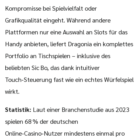
Kompromisse bei Spielvielfalt oder
Grafikqualität eingeht. Während andere
Plattformen nur eine Auswahl an Slots für das
Handy anbieten, liefert Dragonia ein komplettes
Portfolio an Tischspielen – inklusive des
beliebten Sic Bo, das dank intuitiver
Touch‑Steuerung fast wie ein echtes Würfelspiel
wirkt.
Statistik:
Laut einer Branchenstudie aus 2023
spielen 68 % der deutschen
Online‑Casino‑Nutzer mindestens einmal pro