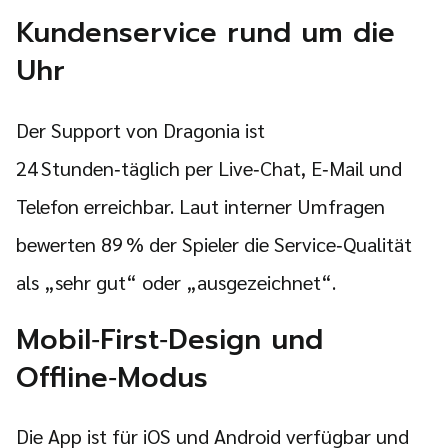
Kundenservice rund um die
Uhr
Der Support von Dragonia ist
24 Stunden‑täglich per Live‑Chat, E‑Mail und
Telefon erreichbar. Laut interner Umfragen
bewerten 89 % der Spieler die Service‑Qualität
als „sehr gut“ oder „ausgezeichnet“.
Mobil‑First‑Design und
Offline‑Modus
Die App ist für iOS und Android verfügbar und