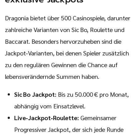
Dragonia bietet über 500 Casinospiele, darunter
zahlreiche Varianten von Sic Bo, Roulette und
Baccarat. Besonders hervorzuheben sind die
Jackpot‑Varianten, bei denen Spieler zusätzlich
zu den regulären Gewinnen die Chance auf
lebensverändernde Summen haben.
Sic Bo Jackpot:
Bis zu 50.000 € pro Monat,
abhängig vom Einsatzlevel.
Live‑Jackpot‑Roulette:
Gemeinsamer
Progressiver Jackpot, der sich jede Runde