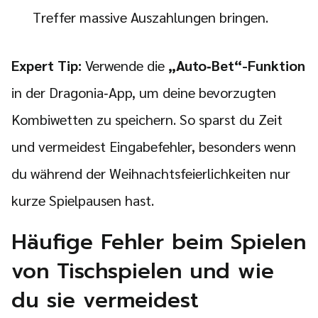
Treffer massive Auszahlungen bringen.
Expert Tip:
Verwende die
„Auto‑Bet“-Funktion
in der Dragonia‑App, um deine bevorzugten
Kombiwetten zu speichern. So sparst du Zeit
und vermeidest Eingabefehler, besonders wenn
du während der Weihnachtsfeierlichkeiten nur
kurze Spielpausen hast.
Häufige Fehler beim Spielen
von Tischspielen und wie
du sie vermeidest