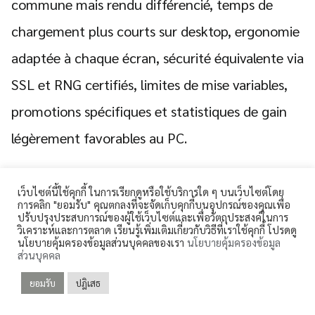
commune mais rendu différencié, temps de
chargement plus courts sur desktop, ergonomie
adaptée à chaque écran, sécurité équivalente via
SSL et RNG certifiés, limites de mise variables,
promotions spécifiques et statistiques de gain
légèrement favorables au PC.
Le « meilleur support » dépend donc de votre
เว็บไซต์นี้ใช้คุกกี้ ในการเรียกดูหรือใช้บริการใด ๆ บนเว็บไซต์โดย
profil de joueur : si vous privilégiez la rapidité, la
การคลิก "ยอมรับ" คุณตกลงที่จะจัดเก็บคุกกี้บนอุปกรณ์ของคุณเพื่อ
ปรับปรุงประสบการณ์ของผู้ใช้เว็บไซต์และเพื่อวัตถุประสงค์ในการ
วิเคราะห์และการตลาด เรียนรู้เพิ่มเติมเกี่ยวกับวิธีที่เราใช้คุกกี้ โปรดดู
mobilité et les dépôts instantanés, le mobile est
นโยบายคุ้มครองข้อมูลส่วนบุคคลของเรา
นโยบายคุ้มครองข้อมูล
ส่วนบุคคล
votre allié. Si vous cherchez à placer le
maximum de mise et à profiter de boosts
ยอมรับ
ปฎิเสธ
exclusifs, le desktop reste la plateforme la plus