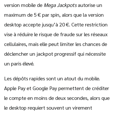
version mobile de
Mega Jackpots
autorise un
maximum de 5 € par spin, alors que la version
desktop accepte jusqu’à 20 €. Cette restriction
vise à réduire le risque de fraude sur les réseaux
cellulaires, mais elle peut limiter les chances de
déclencher un jackpot progressif qui nécessite
un paris élevé.
Les dépôts rapides sont un atout du mobile.
Apple Pay et Google Pay permettent de créditer
le compte en moins de deux secondes, alors que
le desktop requiert souvent un virement