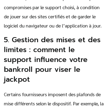
compromises par le support choisi, à condition
de jouer sur des sites certifiés et de garder le
logiciel du navigateur ou de l’application à jour.
5. Gestion des mises et des
limites : comment le
support influence votre
bankroll pour viser le
jackpot
Certains fournisseurs imposent des plafonds de
mise différents selon le dispositif. Par exemple, la