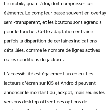
Le mobile, quant à lui, doit compresser ces
éléments. Le compteur passe souvent en overlay
semi‑transparent, et les boutons sont agrandis
pour le toucher. Cette adaptation entraîne
parfois la disparition de certaines indications
détaillées, comme le nombre de lignes actives
ou les conditions du jackpot.
L’accessibilité est également un enjeu. Les
lecteurs d’écran sur iOS et Android peuvent
annoncer le montant du jackpot, mais seules les
versions desktop offrent des options de