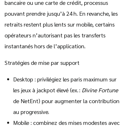
bancaire ou une carte de crédit, processus
pouvant prendre jusqu’à 24 h. En revanche, les
retraits restent plus lents sur mobile, certains
opérateurs n’autorisant pas les transferts
instantanés hors de l’application.
Stratégies de mise par support
Desktop : privilégiez les paris maximum sur
les jeux à jackpot élevé (ex. :
Divine Fortune
de NetEnt) pour augmenter la contribution
au progressive.
Mobile : combinez des mises modestes avec