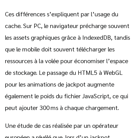
Ces différences s’expliquent par l’usage du
cache. Sur PC, le navigateur précharge souvent
les assets graphiques grâce à IndexedDB, tandis
que le mobile doit souvent télécharger les
ressources à la volée pour économiser l’espace
de stockage. Le passage du HTML5 à WebGL
pour les animations de jackpot augmente
également le poids du fichier JavaScript, ce qui
peut ajouter 300 ms à chaque chargement.
Une étude de cas réalisée par un opérateur
européen a révélé que, lors d’un jackpot