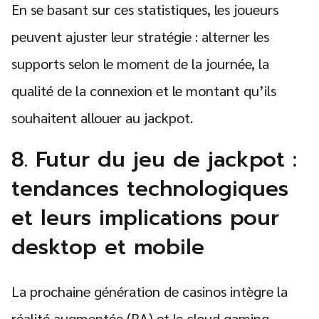
En se basant sur ces statistiques, les joueurs
peuvent ajuster leur stratégie : alterner les
supports selon le moment de la journée, la
qualité de la connexion et le montant qu’ils
souhaitent allouer au jackpot.
8. Futur du jeu de jackpot :
tendances technologiques
et leurs implications pour
desktop et mobile
La prochaine génération de casinos intègre la
réalité augmentée (RA) et le cloud gaming.