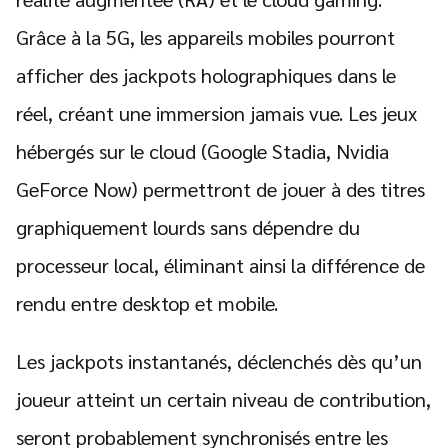
Grâce à la 5G, les appareils mobiles pourront
afficher des jackpots holographiques dans le
réel, créant une immersion jamais vue. Les jeux
hébergés sur le cloud (Google Stadia, Nvidia
GeForce Now) permettront de jouer à des titres
graphiquement lourds sans dépendre du
processeur local, éliminant ainsi la différence de
rendu entre desktop et mobile.
Les jackpots instantanés, déclenchés dès qu’un
joueur atteint un certain niveau de contribution,
seront probablement synchronisés entre les