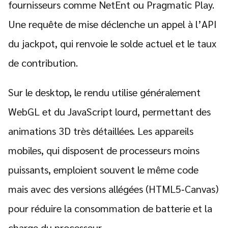
fournisseurs comme NetEnt ou Pragmatic Play.
Une requête de mise déclenche un appel à l’API
du jackpot, qui renvoie le solde actuel et le taux
de contribution.
Sur le desktop, le rendu utilise généralement
WebGL et du JavaScript lourd, permettant des
animations 3D très détaillées. Les appareils
mobiles, qui disposent de processeurs moins
puissants, emploient souvent le même code
mais avec des versions allégées (HTML5‑Canvas)
pour réduire la consommation de batterie et la
charge du processeur.