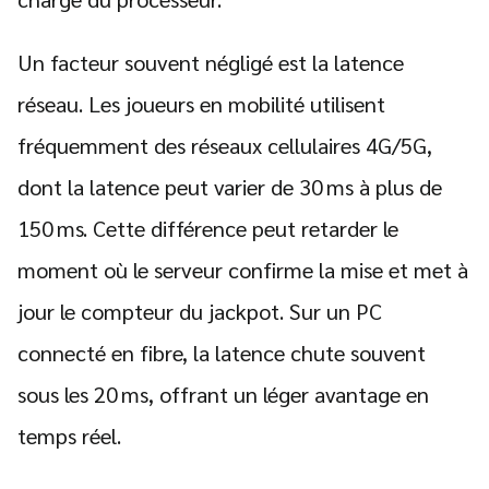
Un facteur souvent négligé est la latence
réseau. Les joueurs en mobilité utilisent
fréquemment des réseaux cellulaires 4G/5G,
dont la latence peut varier de 30 ms à plus de
150 ms. Cette différence peut retarder le
moment où le serveur confirme la mise et met à
jour le compteur du jackpot. Sur un PC
connecté en fibre, la latence chute souvent
sous les 20 ms, offrant un léger avantage en
temps réel.