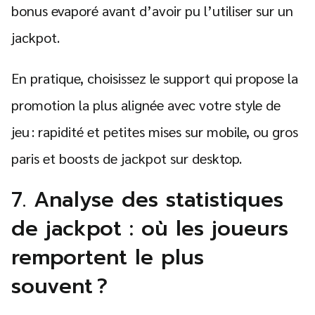
bonus evaporé avant d’avoir pu l’utiliser sur un
jackpot.
En pratique, choisissez le support qui propose la
promotion la plus alignée avec votre style de
jeu : rapidité et petites mises sur mobile, ou gros
paris et boosts de jackpot sur desktop.
7. Analyse des statistiques
de jackpot : où les joueurs
remportent le plus
souvent ?