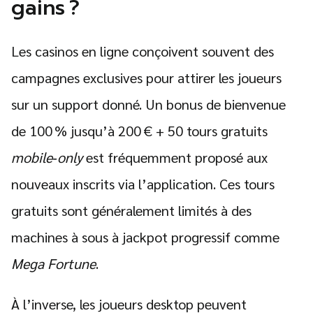
gains ?
Les casinos en ligne conçoivent souvent des
campagnes exclusives pour attirer les joueurs
sur un support donné. Un bonus de bienvenue
de 100 % jusqu’à 200 € + 50 tours gratuits
mobile‑only
est fréquemment proposé aux
nouveaux inscrits via l’application. Ces tours
gratuits sont généralement limités à des
machines à sous à jackpot progressif comme
Mega Fortune
.
À l’inverse, les joueurs desktop peuvent