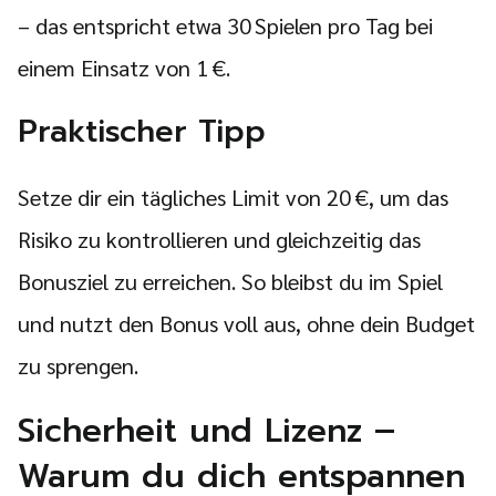
– das entspricht etwa 30 Spielen pro Tag bei
einem Einsatz von 1 €.
Praktischer Tipp
Setze dir ein tägliches Limit von 20 €, um das
Risiko zu kontrollieren und gleichzeitig das
Bonusziel zu erreichen. So bleibst du im Spiel
und nutzt den Bonus voll aus, ohne dein Budget
zu sprengen.
Sicherheit und Lizenz –
Warum du dich entspannen