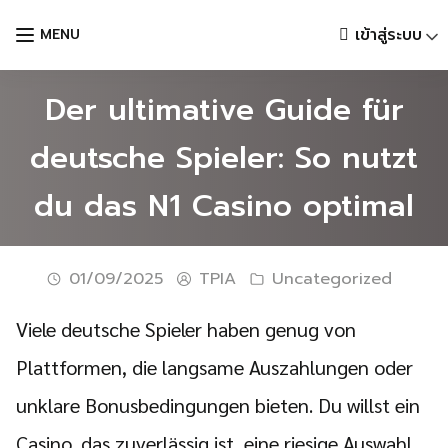
Skip
เข้าสู่ระบบ
MENU
to
content
Der ultimative Guide für
deutsche Spieler: So nutzt
du das N1 Casino optimal
01/09/2025
TPIA
Uncategorized
Viele deutsche Spieler haben genug von
Plattformen, die langsame Auszahlungen oder
Languages:
unklare Bonusbedingungen bieten. Du willst ein
Casino, das zuverlässig ist, eine riesige Auswahl