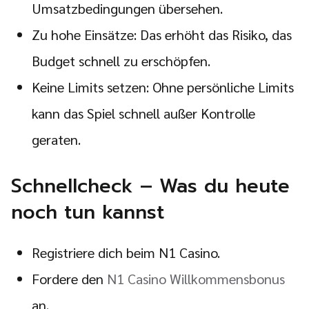
Umsatzbedingungen übersehen.
Zu hohe Einsätze: Das erhöht das Risiko, das
Budget schnell zu erschöpfen.
Keine Limits setzen: Ohne persönliche Limits
kann das Spiel schnell außer Kontrolle
geraten.
Schnellcheck – Was du heute
noch tun kannst
Registriere dich beim N1 Casino.
Fordere den
N1 Casino Willkommensbonus
an.