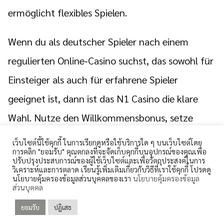
ermöglicht flexibles Spielen.
Wenn du als deutscher Spieler nach einem
regulierten Online‑Casino suchst, das sowohl für
Einsteiger als auch für erfahrene Spieler
geeignet ist, dann ist das N1 Casino die klare
Wahl. Nutze den Willkommensbonus, setze
verantwortungsbewusste Limits und genieße das
เว็บไซต์นี้ใช้คุกกี้ ในการเรียกดูหรือใช้บริการใด ๆ บนเว็บไซต์โดย
การคลิก "ยอมรับ" คุณตกลงที่จะจัดเก็บคุกกี้บนอุปกรณ์ของคุณเพื่อ
breite Angebot an Slots und Live‑Dealer‑Spielen.
ปรับปรุงประสบการณ์ของผู้ใช้เว็บไซต์และเพื่อวัตถุประสงค์ในการ
วิเคราะห์และการตลาด เรียนรู้เพิ่มเติมเกี่ยวกับวิธีที่เราใช้คุกกี้ โปรดดู
Viel Erfolg und viel Spaß beim Spielen!
นโยบายคุ้มครองข้อมูลส่วนบุคคลของเรา
นโยบายคุ้มครองข้อมูล
ส่วนบุคคล
ยอมรับ
ปฎิเสธ
© 2026 TPIA-SYNERGY. All rights reserved.