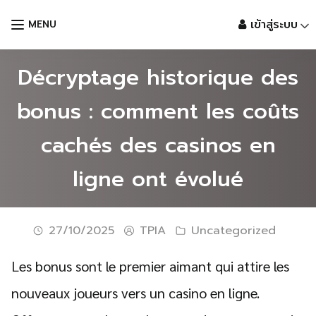
Skip
เข้าสู่ระบบ
MENU
to
content
Décryptage historique des
bonus : comment les coûts
cachés des casinos en
ligne ont évolué
27/10/2025
TPIA
Uncategorized
Languages:
Les bonus sont le premier aimant qui attire les
nouveaux joueurs vers un casino en ligne.