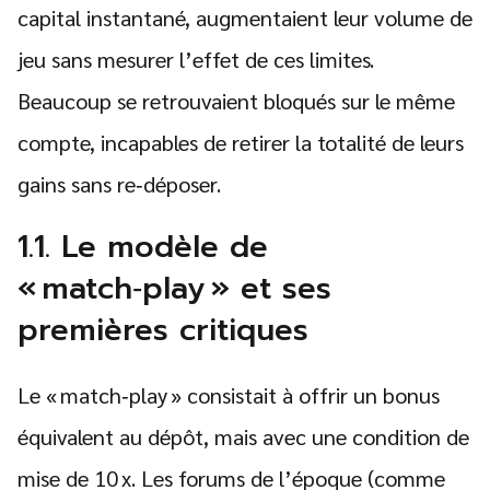
capital instantané, augmentaient leur volume de
jeu sans mesurer l’effet de ces limites.
Beaucoup se retrouvaient bloqués sur le même
compte, incapables de retirer la totalité de leurs
gains sans re‑déposer.
1.1. Le modèle de
« match‑play » et ses
premières critiques
Le « match‑play » consistait à offrir un bonus
équivalent au dépôt, mais avec une condition de
mise de 10 x. Les forums de l’époque (comme