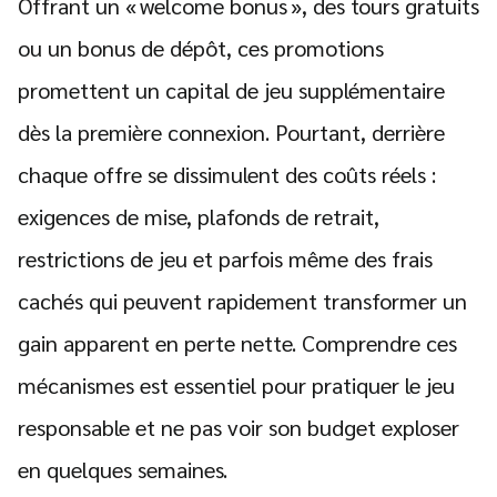
Offrant un « welcome bonus », des tours gratuits
ou un bonus de dépôt, ces promotions
promettent un capital de jeu supplémentaire
dès la première connexion. Pourtant, derrière
chaque offre se dissimulent des coûts réels :
exigences de mise, plafonds de retrait,
restrictions de jeu et parfois même des frais
cachés qui peuvent rapidement transformer un
gain apparent en perte nette. Comprendre ces
mécanismes est essentiel pour pratiquer le jeu
responsable et ne pas voir son budget exploser
en quelques semaines.