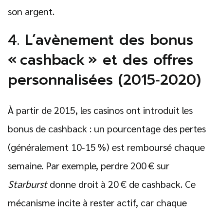
son argent.
4. L’avènement des bonus
Search
« cashback » et des offres
for:
personnalisées (2015‑2020)
À partir de 2015, les casinos ont introduit les
bonus de cashback : un pourcentage des pertes
(généralement 10‑15 %) est remboursé chaque
semaine. Par exemple, perdre 200 € sur
Starburst
donne droit à 20 € de cashback. Ce
mécanisme incite à rester actif, car chaque