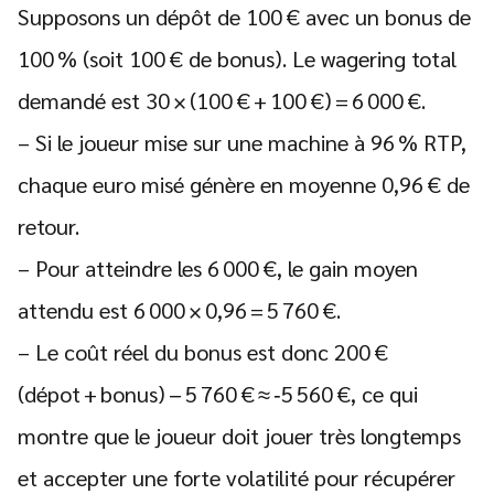
Supposons un dépôt de 100 € avec un bonus de
100 % (soit 100 € de bonus). Le wagering total
demandé est 30 × (100 € + 100 €) = 6 000 €.
– Si le joueur mise sur une machine à 96 % RTP,
chaque euro misé génère en moyenne 0,96 € de
retour.
– Pour atteindre les 6 000 €, le gain moyen
attendu est 6 000 × 0,96 = 5 760 €.
– Le coût réel du bonus est donc 200 €
(dépot + bonus) − 5 760 € ≈ ‑5 560 €, ce qui
montre que le joueur doit jouer très longtemps
et accepter une forte volatilité pour récupérer