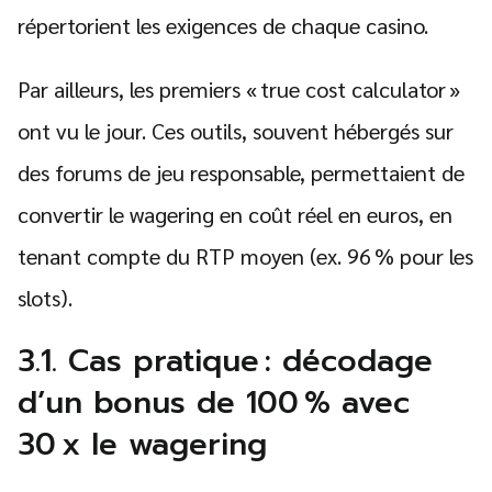
répertorient les exigences de chaque casino.
Par ailleurs, les premiers « true cost calculator »
ont vu le jour. Ces outils, souvent hébergés sur
des forums de jeu responsable, permettaient de
convertir le wagering en coût réel en euros, en
tenant compte du RTP moyen (ex. 96 % pour les
slots).
3.1. Cas pratique : décodage
d’un bonus de 100 % avec
30 x le wagering