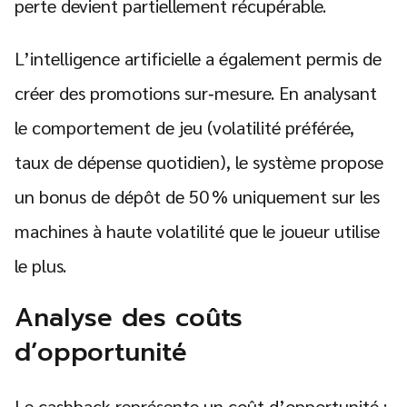
perte devient partiellement récupérable.
L’intelligence artificielle a également permis de
créer des promotions sur‑mesure. En analysant
le comportement de jeu (volatilité préférée,
taux de dépense quotidien), le système propose
un bonus de dépôt de 50 % uniquement sur les
machines à haute volatilité que le joueur utilise
le plus.
Analyse des coûts
d’opportunité
Le cashback représente un coût d’opportunité :