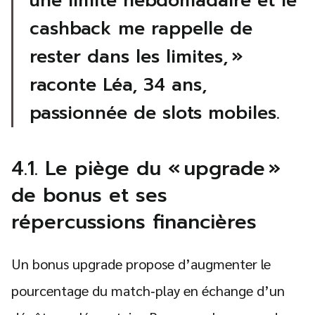
une limite hebdomadaire et le
cashback me rappelle de
rester dans les limites, »
raconte Léa, 34 ans,
passionnée de slots mobiles.
4.1. Le piège du « upgrade »
de bonus et ses
répercussions financières
Un bonus upgrade propose d’augmenter le
pourcentage du match‑play en échange d’un