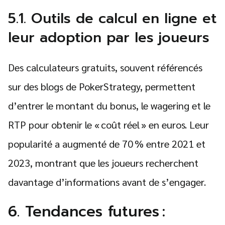
5.1. Outils de calcul en ligne et
leur adoption par les joueurs
Des calculateurs gratuits, souvent référencés
sur des blogs de PokerStrategy, permettent
d’entrer le montant du bonus, le wagering et le
RTP pour obtenir le « coût réel » en euros. Leur
popularité a augmenté de 70 % entre 2021 et
2023, montrant que les joueurs recherchent
davantage d’informations avant de s’engager.
6. Tendances futures :