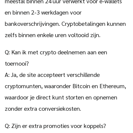
meestal binnen 24 uur verwerkt voor e‑wallets
en binnen 2‑3 werkdagen voor
bankoverschrijvingen. Cryptobetalingen kunnen
zelfs binnen enkele uren voltooid zijn.
Q: Kan ik met crypto deelnemen aan een
toernooi?
A: Ja, de site accepteert verschillende
cryptomunten, waaronder Bitcoin en Ethereum,
waardoor je direct kunt storten en opnemen
zonder extra conversiekosten.
Q: Zijn er extra promoties voor koppels?