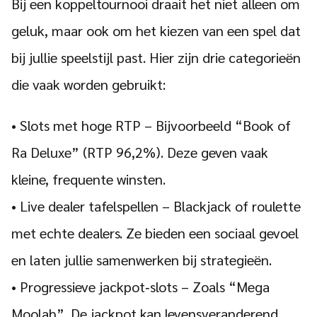
Bij een koppeltournooi draait het niet alleen om
geluk, maar ook om het kiezen van een spel dat
bij jullie speelstijl past. Hier zijn drie categorieën
die vaak worden gebruikt:
• Slots met hoge RTP – Bijvoorbeeld “Book of
Ra Deluxe” (RTP 96,2%). Deze geven vaak
kleine, frequente winsten.
• Live dealer tafelspellen – Blackjack of roulette
met echte dealers. Ze bieden een sociaal gevoel
en laten jullie samenwerken bij strategieën.
• Progressieve jackpot‑slots – Zoals “Mega
Moolah”. De jackpot kan levensveranderend