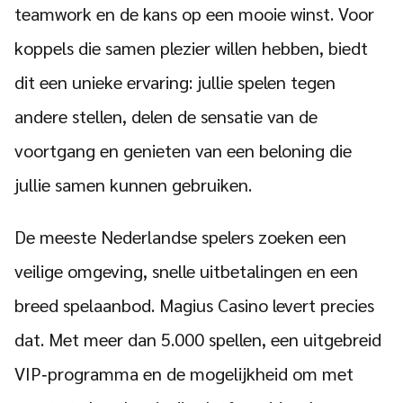
teamwork en de kans op een mooie winst. Voor
koppels die samen plezier willen hebben, biedt
dit een unieke ervaring: jullie spelen tegen
andere stellen, delen de sensatie van de
voortgang en genieten van een beloning die
jullie samen kunnen gebruiken.
De meeste Nederlandse spelers zoeken een
veilige omgeving, snelle uitbetalingen en een
breed spelaanbod. Magius Casino levert precies
dat. Met meer dan 5.000 spellen, een uitgebreid
VIP‑programma en de mogelijkheid om met