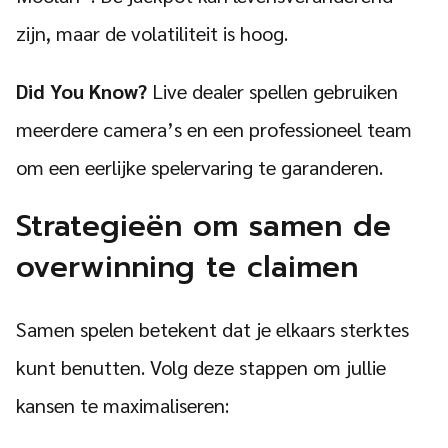
zijn, maar de volatiliteit is hoog.
Did You Know?
Live dealer spellen gebruiken
meerdere camera’s en een professioneel team
om een eerlijke spelervaring te garanderen.
Strategieën om samen de
overwinning te claimen
Samen spelen betekent dat je elkaars sterktes
kunt benutten. Volg deze stappen om jullie
kansen te maximaliseren: