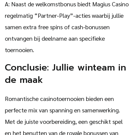
A: Naast de welkomstbonus biedt Magius Casino
regelmatig “Partner‑Play”‑acties waarbij jullie
samen extra free spins of cash‑bonussen
ontvangen bij deelname aan specifieke
toernooien.
Conclusie: Jullie winteam in
de maak
Romantische casinotoernooien bieden een
perfecte mix van spanning en samenwerking.
Met de juiste voorbereiding, een geschikt spel
en het benutten van de royale bonussen van