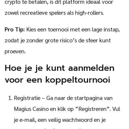
crypto te betalen, is dit platform ideaal voor
zowel recreatieve spelers als high‑rollers.
Pro Tip:
Kies een toernooi met een lage instap,
zodat je zonder grote risico’s de sfeer kunt
proeven.
Hoe je je kunt aanmelden
voor een koppeltournooi
Registratie – Ga naar de startpagina van
Magius Casino en klik op “Registreren”. Vul
je e‑mail, een veilig wachtwoord en je