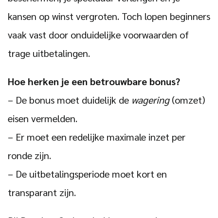
kansen op winst vergroten. Toch lopen beginners
vaak vast door onduidelijke voorwaarden of
trage uitbetalingen.
Hoe herken je een betrouwbare bonus?
– De bonus moet duidelijk de
wagering
(omzet)
eisen vermelden.
– Er moet een redelijke maximale inzet per
ronde zijn.
– De uitbetalingsperiode moet kort en
transparant zijn.