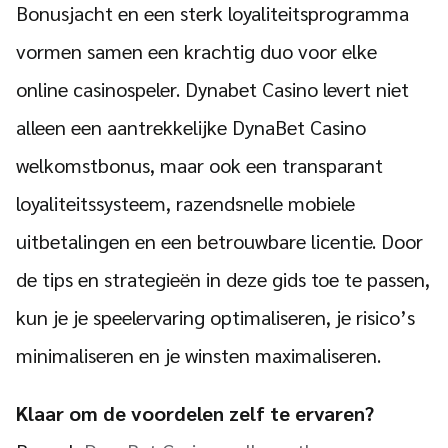
Bonusjacht en een sterk loyaliteitsprogramma
vormen samen een krachtig duo voor elke
online casinospeler. Dynabet Casino levert niet
alleen een aantrekkelijke DynaBet Casino
welkomstbonus, maar ook een transparant
loyaliteitssysteem, razendsnelle mobiele
uitbetalingen en een betrouwbare licentie. Door
de tips en strategieën in deze gids toe te passen,
kun je je speelervaring optimaliseren, je risico’s
minimaliseren en je winsten maximaliseren.
Klaar om de voordelen zelf te ervaren?