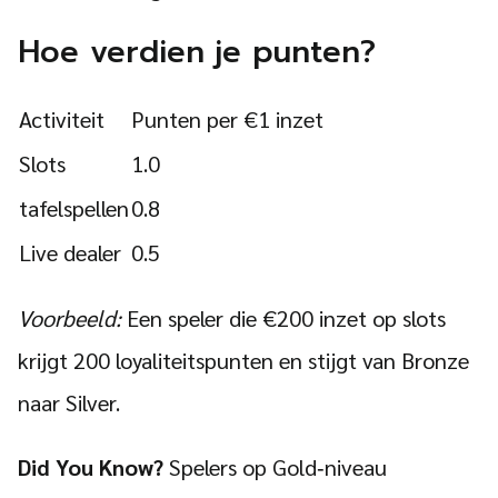
Hoe verdien je punten?
Activiteit
Punten per €1 inzet
Slots
1.0
tafelspellen
0.8
Live dealer
0.5
Voorbeeld:
Een speler die €200 inzet op slots
krijgt 200 loyaliteitspunten en stijgt van Bronze
naar Silver.
Did You Know?
Spelers op Gold‑niveau