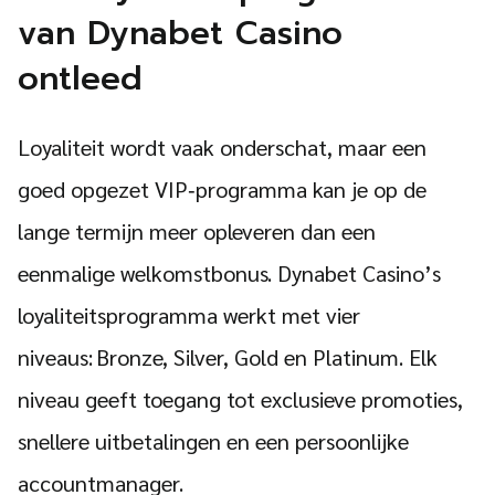
van Dynabet Casino
ontleed
Loyaliteit wordt vaak onderschat, maar een
goed opgezet VIP‑programma kan je op de
lange termijn meer opleveren dan een
eenmalige welkomstbonus. Dynabet Casino’s
loyaliteitsprogramma werkt met vier
niveaus: Bronze, Silver, Gold en Platinum. Elk
niveau geeft toegang tot exclusieve promoties,
snellere uitbetalingen en een persoonlijke
accountmanager.