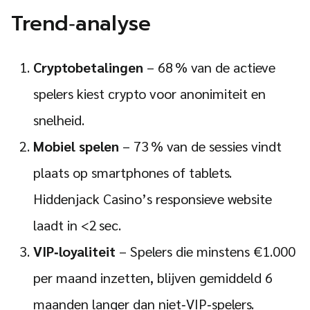
Trend‑analyse
Cryptobetalingen
– 68 % van de actieve
spelers kiest crypto voor anonimiteit en
snelheid.
Mobiel spelen
– 73 % van de sessies vindt
plaats op smartphones of tablets.
Hiddenjack Casino’s responsieve website
laadt in <2 sec.
VIP‑loyaliteit
– Spelers die minstens €1.000
per maand inzetten, blijven gemiddeld 6
maanden langer dan niet‑VIP‑spelers.