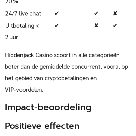
20 %
24/7 live chat
✔︎
✔︎
✘
Uitbetaling <
✔︎
✘
✔︎
2 uur
Hiddenjack Casino scoort in alle categorieën
beter dan de gemiddelde concurrent, vooral op
het gebied van cryptobetalingen en
VIP‑voordelen.
Impact‑beoordeling
Positieve effecten