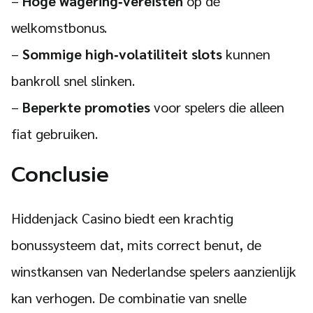
–
Hoge wagering‑vereisten
op de
welkomstbonus.
–
Sommige high‑volatiliteit slots
kunnen
bankroll snel slinken.
–
Beperkte promoties
voor spelers die alleen
fiat gebruiken.
Conclusie
Hiddenjack Casino biedt een krachtig
bonussysteem dat, mits correct benut, de
winstkansen van Nederlandse spelers aanzienlijk
kan verhogen. De combinatie van snelle