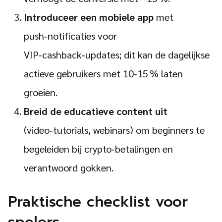
Introduceer een mobiele app
met
push‑notificaties voor
VIP‑cashback‑updates; dit kan de dagelijkse
actieve gebruikers met 10‑15 % laten
groeien.
Breid de educatieve content uit
(video‑tutorials, webinars) om beginners te
begeleiden bij crypto‑betalingen en
verantwoord gokken.
Praktische checklist voor
spelers