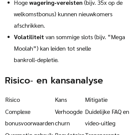
Hoge
wagering‑vereisten
(bijv. 35x op de
welkomstbonus) kunnen nieuwkomers
afschrikken.
Volatiliteit
van sommige slots (bijv. “Mega
Moolah”) kan leiden tot snelle
bankroll‑depletie.
Risico‑ en kansanalyse
Risico
Kans
Mitigatie
Complexe
Verhoogde
Duidelijke FAQ en
bonusvoorwaarden
churn
video‑uitleg