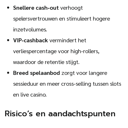
Snellere cash‑out
verhoogt
spelersvertrouwen en stimuleert hogere
inzetvolumes.
VIP‑cashback
vermindert het
verliespercentage voor high‑rollers,
waardoor de retentie stijgt.
Breed spelaanbod
zorgt voor langere
sessieduur en meer cross‑selling tussen slots
en live casino.
Risico’s en aandachtspunten
Search
for: