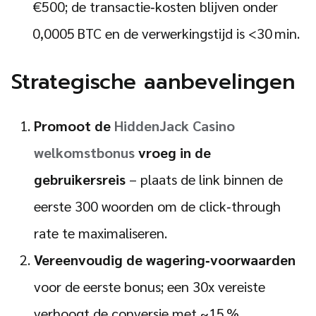
€500; de transactie‑kosten blijven onder
0,0005 BTC en de verwerkingstijd is <30 min.
Strategische aanbevelingen
Promoot de
HiddenJack Casino
welkomstbonus
vroeg in de
gebruikersreis
– plaats de link binnen de
eerste 300 woorden om de click‑through
rate te maximaliseren.
Vereenvoudig de wagering‑voorwaarden
voor de eerste bonus; een 30x vereiste
verhoogt de conversie met ~15 %.