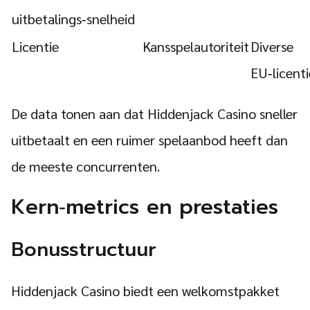
uitbetalings‑snelheid
Licentie
Kansspelautoriteit
Diverse
EU‑licenti
De data tonen aan dat Hiddenjack Casino sneller
uitbetaalt en een ruimer spelaanbod heeft dan
de meeste concurrenten.
Kern‑metrics en prestaties
Bonusstructuur
Hiddenjack Casino biedt een welkomstpakket