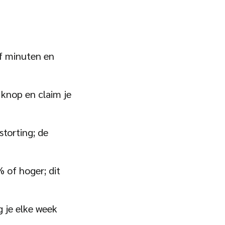
jf minuten en
 knop en claim je
storting; de
 of hoger; dit
g je elke week