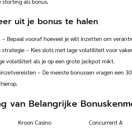
 storting als bonus.
er uit je bonus te halen
t – Bepaal vooraf hoeveel je wilt inzetten om verant
strategie – Kies slots met lage volatiliteit voor vaker
e volatiliteit als je op een grote jackpot mikt.
 inzetvereisten – De meeste bonussen vragen een 3
 hierop.
ing van Belangrijke Bonusken
Kroon Casino
Concurrent A