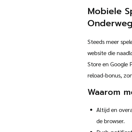
Mobiele S
Onderwe
Steeds meer spele
website die naadl
Store en Google P
reload‑bonus, zond
Waarom mob
Altijd en over
de browser.