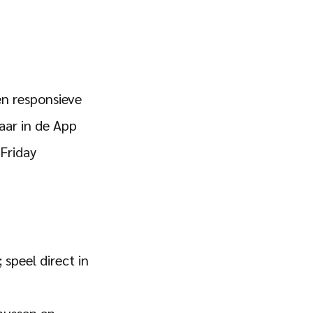
en responsieve
aar in de App
Friday
speel direct in