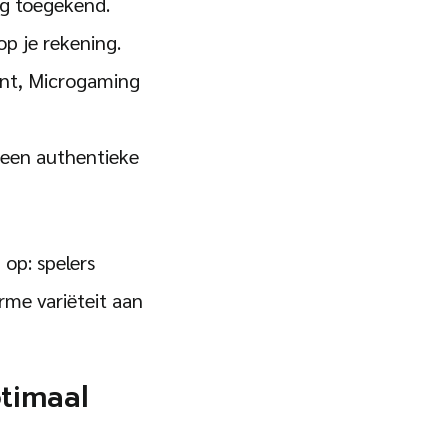
ng toegekend.
op je rekening.
Ent, Microgaming
 een authentieke
op: spelers
me variëteit aan
timaal