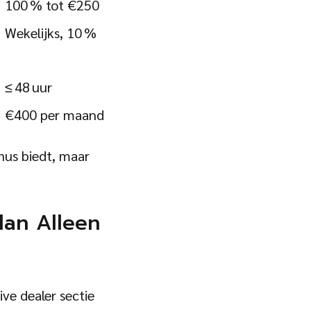
100 % tot €250
Wekelijks, 10 %
≤ 48 uur
€400 per maand
nus biedt, maar
dan Alleen
ve dealer sectie