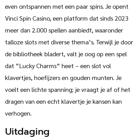
even ontspannen met een paar spins. Je opent
Vinci Spin Casino, een platform dat sinds 2023
meer dan 2.000 spellen aanbiedt, waaronder
talloze slots met diverse thema’s. Terwijl je door
de bibliotheek bladert, valt je oog op een spel
dat “Lucky Charms” heet – een slot vol
klavertjes, hoefijzers en gouden munten. Je
voelt een lichte spanning; je vraagt je af of het
dragen van een echt klavertje je kansen kan
verhogen.
Uitdaging