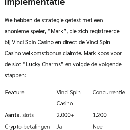
Implementatie
We hebben de strategie getest met een
anonieme speler, “Mark”, die zich registreerde
bij Vinci Spin Casino en direct de Vinci Spin
Casino welkomstbonus claimte. Mark koos voor
de slot “Lucky Charms” en volgde de volgende
Search
for:
stappen:
Feature
Vinci Spin
Concurrentie
Casino
Aantal slots
2.000+
1.200
Crypto‑betalingen
Ja
Nee