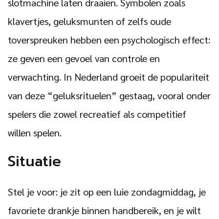
slotmachine laten draaien. Symbolen zoals
klavertjes, geluksmunten of zelfs oude
toverspreuken hebben een psychologisch effect:
ze geven een gevoel van controle en
verwachting. In Nederland groeit de populariteit
van deze “geluksrituelen” gestaag, vooral onder
spelers die zowel recreatief als competitief
willen spelen.
Situatie
Stel je voor: je zit op een luie zondagmiddag, je
favoriete drankje binnen handbereik, en je wilt