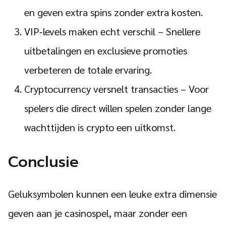
en geven extra spins zonder extra kosten.
VIP‑levels maken echt verschil – Snellere
uitbetalingen en exclusieve promoties
verbeteren de totale ervaring.
Cryptocurrency versnelt transacties – Voor
spelers die direct willen spelen zonder lange
wachttijden is crypto een uitkomst.
Conclusie
Geluksymbolen kunnen een leuke extra dimensie
geven aan je casinospel, maar zonder een