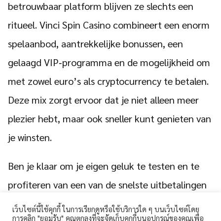
betrouwbaar platform blijven ze slechts een
ritueel. Vinci Spin Casino combineert een enorm
spelaanbod, aantrekkelijke bonussen, een
gelaagd VIP‑programma en de mogelijkheid om
met zowel euro’s als cryptocurrency te betalen.
Deze mix zorgt ervoor dat je niet alleen meer
plezier hebt, maar ook sneller kunt genieten van
je winsten.
Ben je klaar om je eigen geluk te testen en te
profiteren van een van de snelste uitbetalingen
in de markt? Ontdek de voordelen en claim nu
เว็บไซต์นี้ใช้คุกกี้ ในการเรียกดูหรือใช้บริการใด ๆ บนเว็บไซต์โดย
การคลิก "ยอมรับ" คุณตกลงที่จะจัดเก็บคุกกี้บนอุปกรณ์ของคุณเพื่อ