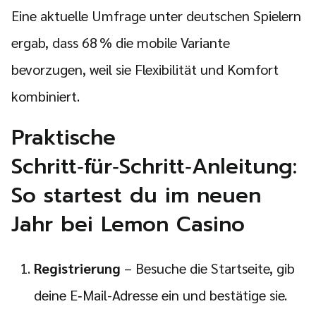
Eine aktuelle Umfrage unter deutschen Spielern
ergab, dass 68 % die mobile Variante
bevorzugen, weil sie Flexibilität und Komfort
kombiniert.
Praktische
Schritt‑für‑Schritt‑Anleitung:
So startest du im neuen
Jahr bei Lemon Casino
Registrierung
– Besuche die Startseite, gib
deine E‑Mail-Adresse ein und bestätige sie.