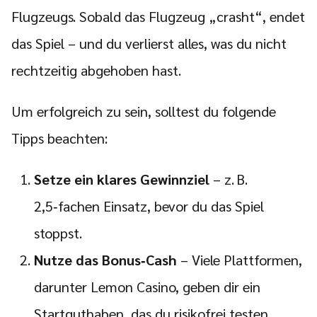
Flugzeugs. Sobald das Flugzeug „crasht“, endet
das Spiel – und du verlierst alles, was du nicht
rechtzeitig abgehoben hast.
Um erfolgreich zu sein, solltest du folgende
Tipps beachten:
Setze ein klares Gewinnziel
– z. B.
2,5‑fachen Einsatz, bevor du das Spiel
stoppst.
Nutze das Bonus‑Cash
– Viele Plattformen,
darunter Lemon Casino, geben dir ein
Startguthaben, das du risikofrei testen