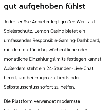
gut aufgehoben fühlst
Jeder seriöse Anbieter legt großen Wert auf
Spielerschutz. Lemon Casino bietet ein
umfassendes Responsible‑Gaming‑Dashboard,
mit dem du tägliche, wöchentliche oder
monatliche Einzahlungslimits festlegen kannst.
Außerdem steht ein 24‑Stunden‑Live‑Chat
bereit, um bei Fragen zu Limits oder
Selbstausschluss sofort zu helfen.
Die Plattform verwendet modernste