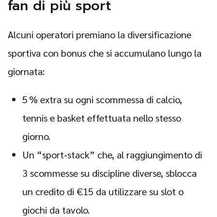
fan di più sport
Alcuni operatori premiano la diversificazione
sportiva con bonus che si accumulano lungo la
giornata:
5 % extra su ogni scommessa di calcio,
tennis e basket effettuata nello stesso
giorno.
Un “sport‑stack” che, al raggiungimento di
3 scommesse su discipline diverse, sblocca
un credito di €15 da utilizzare su slot o
giochi da tavolo.