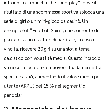
introdotto il modello “bet‑and‑play”, dove il
risultato di una scommessa sportiva sblocca una
serie di giri o un mini‑gioco da casinò. Un
esempio è il “Football Spin”, che consente di
puntare su un risultato di partita e, in caso di
vincita, ricevere 20 giri su una slot a tema
calcistico con volatilità media. Questo incrocio
stimola il giocatore a muoversi fluidamente tra
sport e casinò, aumentando il valore medio per
utente (ARPU) del 15 % nei segmenti di
pendolari.