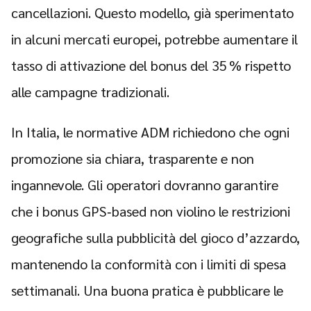
cancellazioni. Questo modello, già sperimentato
in alcuni mercati europei, potrebbe aumentare il
tasso di attivazione del bonus del 35 % rispetto
alle campagne tradizionali.
In Italia, le normative ADM richiedono che ogni
promozione sia chiara, trasparente e non
ingannevole. Gli operatori dovranno garantire
che i bonus GPS‑based non violino le restrizioni
geografiche sulla pubblicità del gioco d’azzardo,
mantenendo la conformità con i limiti di spesa
settimanali. Una buona pratica è pubblicare le