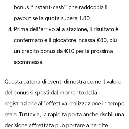
bonus “instant‑cash” che raddoppia il
payout se la quota supera 1.80.
Prima dell’arrivo alla stazione, il risultato è
confermato e il giocatore incassa €80, più
un credito bonus da €10 per la prossima
scommessa.
Questa catena di eventi dimostra come il valore
del bonus si sposti dal momento della
registrazione all’effettiva realizzazione in tempo
reale. Tuttavia, la rapidità porta anche rischi: una
decisione affrettata può portare a perdite