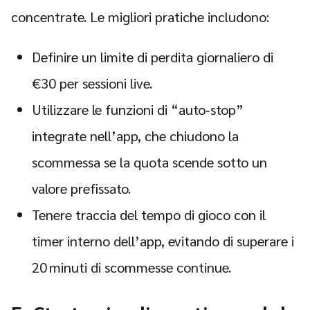
concentrate. Le migliori pratiche includono:
Definire un limite di perdita giornaliero di
€30 per sessioni live.
Utilizzare le funzioni di “auto‑stop”
integrate nell’app, che chiudono la
scommessa se la quota scende sotto un
valore prefissato.
Tenere traccia del tempo di gioco con il
timer interno dell’app, evitando di superare i
20 minuti di scommesse continue.