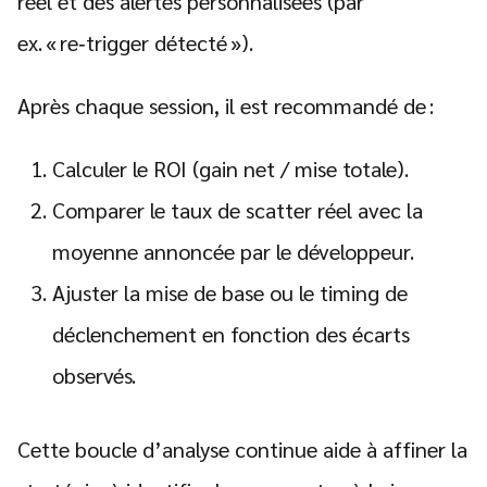
réel et des alertes personnalisées (par
ex. « re‑trigger détecté »).
Après chaque session, il est recommandé de :
Calculer le ROI (gain net / mise totale).
Comparer le taux de scatter réel avec la
moyenne annoncée par le développeur.
Ajuster la mise de base ou le timing de
déclenchement en fonction des écarts
observés.
Cette boucle d’analyse continue aide à affiner la