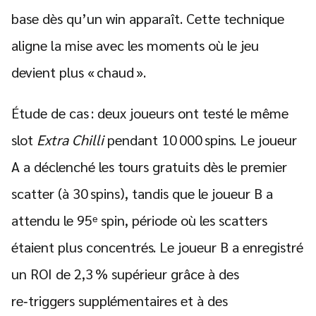
base dès qu’un win apparaît. Cette technique
aligne la mise avec les moments où le jeu
devient plus « chaud ».
Search
Étude de cas : deux joueurs ont testé le même
for:
slot
Extra Chilli
pendant 10 000 spins. Le joueur
A a déclenché les tours gratuits dès le premier
scatter (à 30 spins), tandis que le joueur B a
attendu le 95ᵉ spin, période où les scatters
étaient plus concentrés. Le joueur B a enregistré
un ROI de 2,3 % supérieur grâce à des
re‑triggers supplémentaires et à des