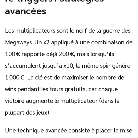
avancées
Les multiplicateurs sont le nerf de la guerre des
Megaways. Un x2 appliqué à une combinaison de
100 € rapporte déjà 200 €, mais lorsqu’ils
s’accumulent jusqu’à x10, le même spin génère
1 000 €. La clé est de maximiser le nombre de
wins pendant les tours gratuits, car chaque
victoire augmente le multiplicateur (dans la
plupart des jeux).
Une technique avancée consiste à placer la mise