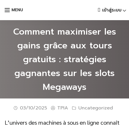
Skip
เข้าสู่ระบบ
MENU
to
content
Comment maximiser les
gains grâce aux tours
gratuits : stratégies
gagnantes sur les slots
Megaways
Languages:
03/10/2025
TPIA
Uncategorized
L’univers des machines à sous en ligne connaît