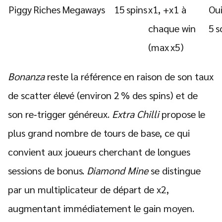
Piggy Riches Megaways
15 spins
x1, +x1 à
Oui
chaque win
5 s
(max x5)
Bonanza
reste la référence en raison de son taux
de scatter élevé (environ 2 % des spins) et de
son re‑trigger généreux.
Extra Chilli
propose le
plus grand nombre de tours de base, ce qui
convient aux joueurs cherchant de longues
sessions de bonus.
Diamond Mine
se distingue
par un multiplicateur de départ de x2,
augmentant immédiatement le gain moyen.