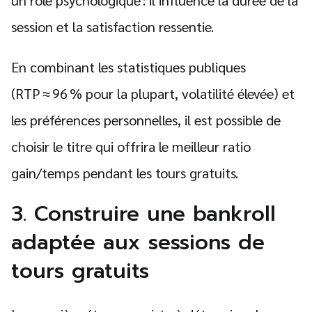
un rôle psychologique : il influence la durée de la
session et la satisfaction ressentie.
En combinant les statistiques publiques
(RTP ≈ 96 % pour la plupart, volatilité élevée) et
les préférences personnelles, il est possible de
choisir le titre qui offrira le meilleur ratio
gain/temps pendant les tours gratuits.
3. Construire une bankroll
adaptée aux sessions de
tours gratuits