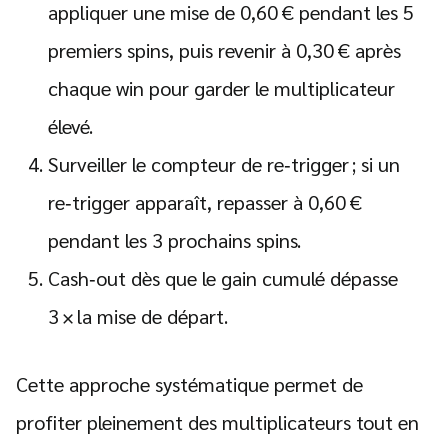
appliquer une mise de 0,60 € pendant les 5
premiers spins, puis revenir à 0,30 € après
chaque win pour garder le multiplicateur
élevé.
Surveiller le compteur de re‑trigger ; si un
re‑trigger apparaît, repasser à 0,60 €
pendant les 3 prochains spins.
Cash‑out dès que le gain cumulé dépasse
3 × la mise de départ.
Cette approche systématique permet de
profiter pleinement des multiplicateurs tout en