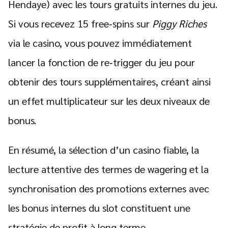
Hendaye) avec les tours gratuits internes du jeu.
Si vous recevez 15 free‑spins sur
Piggy Riches
via le casino, vous pouvez immédiatement
lancer la fonction de re‑trigger du jeu pour
obtenir des tours supplémentaires, créant ainsi
un effet multiplicateur sur les deux niveaux de
bonus.
En résumé, la sélection d’un casino fiable, la
lecture attentive des termes de wagering et la
synchronisation des promotions externes avec
les bonus internes du slot constituent une
stratégie de profit à long terme.