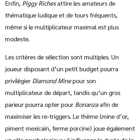
Enfin,
Piggy Riches
attire les amateurs de
thématique ludique et de tours fréquents,
même si le multiplicateur maximal est plus
modeste.
Les critères de sélection sont multiples. Un
joueur disposant d’un petit budget pourra
privilégier
Diamond Mine
pour son
multiplicateur de départ, tandis qu’un gros
parieur pourra opter pour
Bonanza
afin de
maximiser les re‑triggers. Le thème (mine d’or,
piment mexicain, ferme porcine) joue également