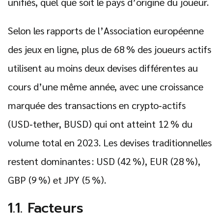
unifiés, quel que soit le pays d’origine du joueur.
Selon les rapports de l’Association européenne
des jeux en ligne, plus de 68 % des joueurs actifs
utilisent au moins deux devises différentes au
cours d’une même année, avec une croissance
marquée des transactions en crypto‑actifs
(USD‑tether, BUSD) qui ont atteint 12 % du
volume total en 2023. Les devises traditionnelles
restent dominantes : USD (42 %), EUR (28 %),
GBP (9 %) et JPY (5 %).
1.1. Facteurs