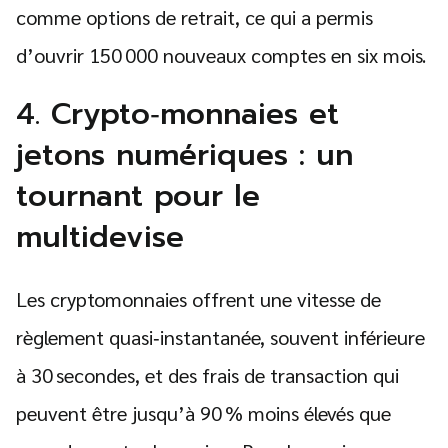
comme options de retrait, ce qui a permis
d’ouvrir 150 000 nouveaux comptes en six mois.
4. Crypto‑monnaies et
jetons numériques : un
tournant pour le
multidevise
Les cryptomonnaies offrent une vitesse de
règlement quasi‑instantanée, souvent inférieure
à 30 secondes, et des frais de transaction qui
peuvent être jusqu’à 90 % moins élevés que