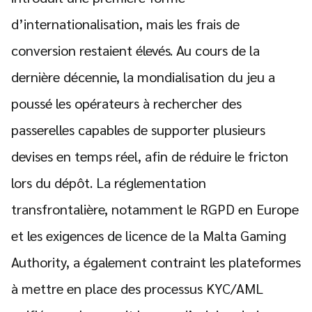
d’internationalisation, mais les frais de
conversion restaient élevés. Au cours de la
dernière décennie, la mondialisation du jeu a
poussé les opérateurs à rechercher des
passerelles capables de supporter plusieurs
devises en temps réel, afin de réduire le fricton
lors du dépôt. La réglementation
transfrontalière, notamment le RGPD en Europe
et les exigences de licence de la Malta Gaming
Authority, a également contraint les plateformes
à mettre en place des processus KYC/AML