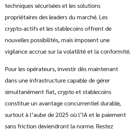
techniques sécurisées et les solutions
propriétaires des leaders du marché. Les
crypto‑actifs et les stablecoins offrent de
nouvelles possibilités, mais imposent une
vigilance accrue sur la volatilité et la conformité.
Pour les opérateurs, investir dès maintenant
dans une infrastructure capable de gérer
simultanément fiat, crypto et stablecoins
constitue un avantage concurrentiel durable,
surtout à l’aube de 2025 où l’IA et le paiement
sans friction deviendront la norme. Restez