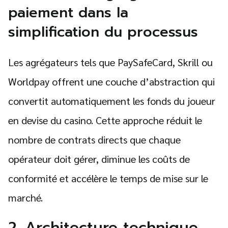
paiement dans la
simplification du processus
Les agrégateurs tels que PaySafeCard, Skrill ou
Worldpay offrent une couche d’abstraction qui
convertit automatiquement les fonds du joueur
en devise du casino. Cette approche réduit le
nombre de contrats directs que chaque
opérateur doit gérer, diminue les coûts de
conformité et accélère le temps de mise sur le
marché.
2. Architecture technique