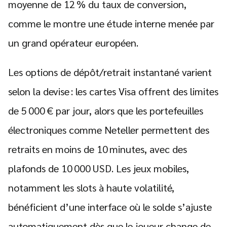
moyenne de 12 % du taux de conversion,
comme le montre une étude interne menée par
un grand opérateur européen.
Les options de dépôt/retrait instantané varient
selon la devise : les cartes Visa offrent des limites
de 5 000 € par jour, alors que les portefeuilles
électroniques comme Neteller permettent des
retraits en moins de 10 minutes, avec des
plafonds de 10 000 USD. Les jeux mobiles,
notamment les slots à haute volatilité,
bénéficient d’une interface où le solde s’ajuste
automatiquement dès que le joueur change de