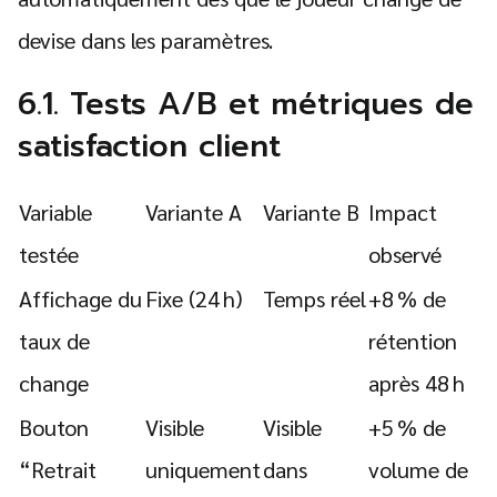
devise dans les paramètres.
6.1. Tests A/B et métriques de
satisfaction client
Variable
Variante A
Variante B
Impact
testée
observé
Affichage du
Fixe (24 h)
Temps réel
+8 % de
taux de
rétention
change
après 48 h
Bouton
Visible
Visible
+5 % de
“Retrait
uniquement
dans
volume de