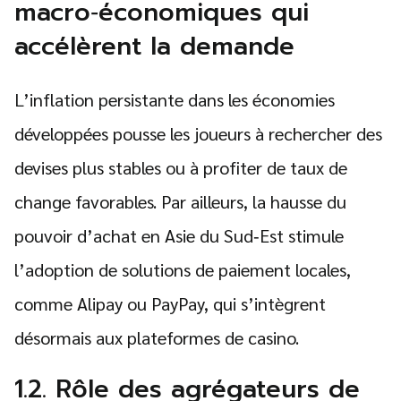
macro‑économiques qui
accélèrent la demande
L’inflation persistante dans les économies
développées pousse les joueurs à rechercher des
devises plus stables ou à profiter de taux de
change favorables. Par ailleurs, la hausse du
pouvoir d’achat en Asie du Sud‑Est stimule
l’adoption de solutions de paiement locales,
comme Alipay ou PayPay, qui s’intègrent
désormais aux plateformes de casino.
1.2. Rôle des agrégateurs de