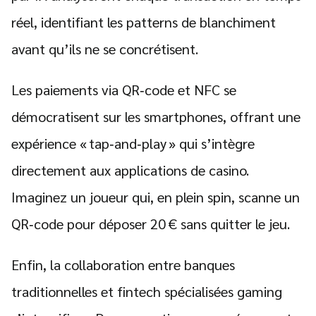
réel, identifiant les patterns de blanchiment
avant qu’ils ne se concrétisent.
Les paiements via QR‑code et NFC se
démocratisent sur les smartphones, offrant une
expérience « tap‑and‑play » qui s’intègre
directement aux applications de casino.
Imaginez un joueur qui, en plein spin, scanne un
QR‑code pour déposer 20 € sans quitter le jeu.
Enfin, la collaboration entre banques
traditionnelles et fintech spécialisées gaming