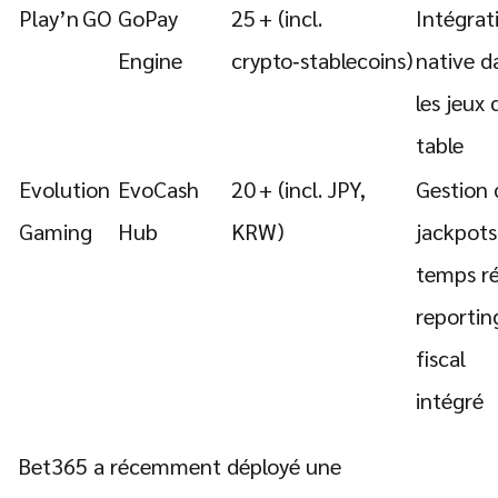
Play’n GO
GoPay
25 + (incl.
Intégrat
Engine
crypto‑stablecoins)
native d
les jeux 
table
Evolution
EvoCash
20 + (incl. JPY,
Gestion 
Gaming
Hub
KRW)
jackpots
temps ré
reportin
fiscal
intégré
Bet365 a récemment déployé une