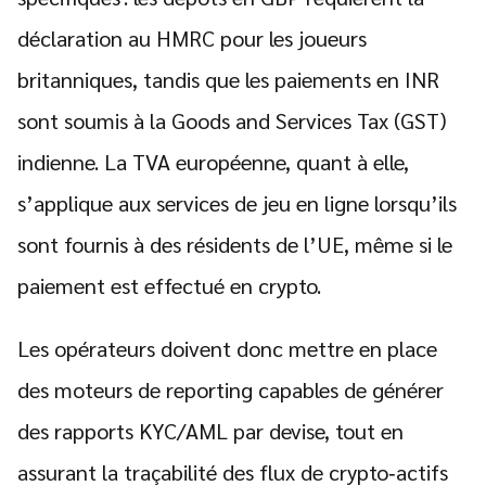
déclaration au HMRC pour les joueurs
britanniques, tandis que les paiements en INR
sont soumis à la Goods and Services Tax (GST)
indienne. La TVA européenne, quant à elle,
s’applique aux services de jeu en ligne lorsqu’ils
sont fournis à des résidents de l’UE, même si le
paiement est effectué en crypto.
Les opérateurs doivent donc mettre en place
des moteurs de reporting capables de générer
des rapports KYC/AML par devise, tout en
assurant la traçabilité des flux de crypto‑actifs