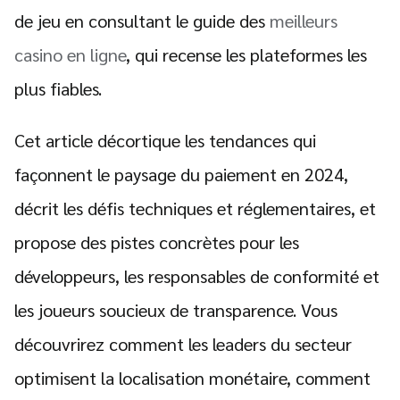
de jeu en consultant le guide des
meilleurs
casino en ligne
, qui recense les plateformes les
plus fiables.
Cet article décortique les tendances qui
façonnent le paysage du paiement en 2024,
décrit les défis techniques et réglementaires, et
propose des pistes concrètes pour les
développeurs, les responsables de conformité et
les joueurs soucieux de transparence. Vous
découvrirez comment les leaders du secteur
optimisent la localisation monétaire, comment