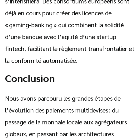
s’intensifiera. Des consortiums européens sont
déjà en cours pour créer des licences de
« gaming‑banking » qui combinent la solidité
d’une banque avec l’agilité d’une startup
fintech, facilitant le règlement transfrontalier et
la conformité automatisée.
Conclusion
Nous avons parcouru les grandes étapes de
l’évolution des paiements multidevises : du
passage de la monnaie locale aux agrégateurs
globaux, en passant par les architectures