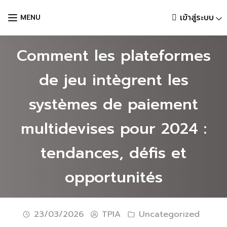
Skip
เข้าสู่ระบบ
MENU
to
content
Comment les plateformes
de jeu intègrent les
systèmes de paiement
multidevises pour 2024 :
tendances, défis et
opportunités
Languages:
23/03/2026
TPIA
Uncategorized