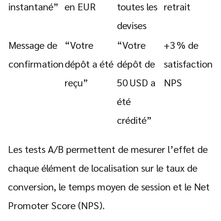
instantané”
en EUR
toutes les
retrait
devises
Message de
“Votre
“Votre
+3 % de
confirmation
dépôt a été
dépôt de
satisfaction
reçu”
50 USD a
NPS
été
crédité”
Les tests A/B permettent de mesurer l’effet de
chaque élément de localisation sur le taux de
conversion, le temps moyen de session et le Net
Promoter Score (NPS).