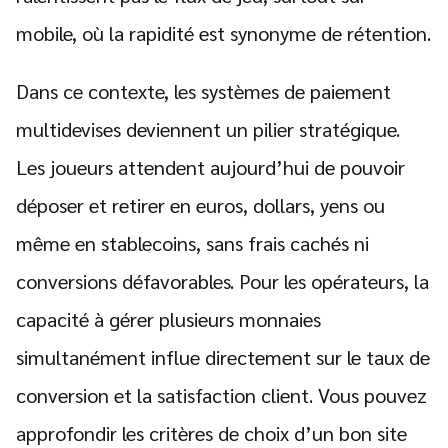
mobile, où la rapidité est synonyme de rétention.
Dans ce contexte, les systèmes de paiement
multidevises deviennent un pilier stratégique.
Les joueurs attendent aujourd’hui de pouvoir
déposer et retirer en euros, dollars, yens ou
même en stablecoins, sans frais cachés ni
conversions défavorables. Pour les opérateurs, la
capacité à gérer plusieurs monnaies
simultanément influe directement sur le taux de
conversion et la satisfaction client. Vous pouvez
approfondir les critères de choix d’un bon site