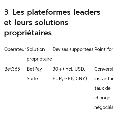
3. Les plateformes leaders
et leurs solutions
propriétaires
Opérateur
Solution
Devises supportées
Point fo
propriétaire
Bet365
BetPay
30 + (incl. USD,
Convers
Suite
EUR, GBP, CNY)
instanta
taux de
change
négocié