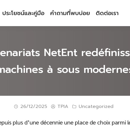
ประโยชน์และคู่มือ
คำถามที่พบบ่อย
ติดต่อเรา
nariats NetEnt redéfinis
machines à sous moderne
26/12/2025
TPIA
Uncategorized
uis plus d’une décennie une place de choix parmi le