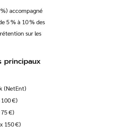
50 %) accompagné
 de 5 % à 10 % des
rétention sur les
 principaux
k (NetEnt)
 100 €)
 75 €)
x 150 €)