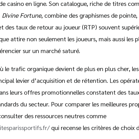
e casino en ligne. Son catalogue, riche de titres c
u
Divine Fortune
, combine des graphismes de pointe
et des taux de retour au joueur (RTP) souvent supéri
que attire non seulement les joueurs, mais aussi les 
férencier sur un marché saturé.
ù le trafic organique devient de plus en plus cher, le
ncipal levier d’acquisition et de rétention. Les opéra
dans leurs offres promotionnelles constatent des tau
andards du secteur. Pour comparer les meilleures prop
consulter des ressources neutres comme
itesparissportifs.fr/
qui recense les critères de choix d