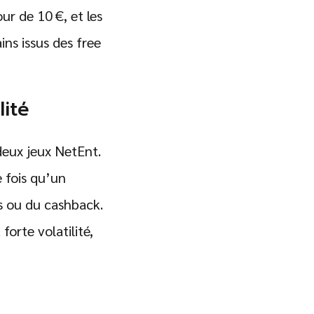
ur de 10 €, et les
ns issus des free
lité
deux jeux NetEnt.
 fois qu’un
s ou du cashback.
forte volatilité,