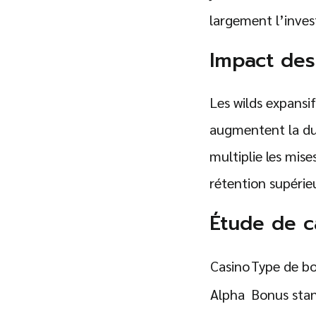
largement l’invest
Impact des
Les wilds expansif
augmentent la du
multiplie les mis
rétention supérie
Étude de ca
Casino
Type de b
Alpha
Bonus sta