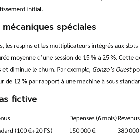
issement initial.
 mécaniques spéciales
s, les respins et les multiplicateurs intégrés aux slot
rée moyenne d’une session de 15 % à 25 %. Cette ex
es et diminue le churn. Par exemple,
Gonzo’s Quest
po
ur de 12 % par rapport à une machine à sous standar
s fictive
onus
Dépenses (6 mois)
Revenus 
ndard (100 €+20 FS)
150 000 €
380 000