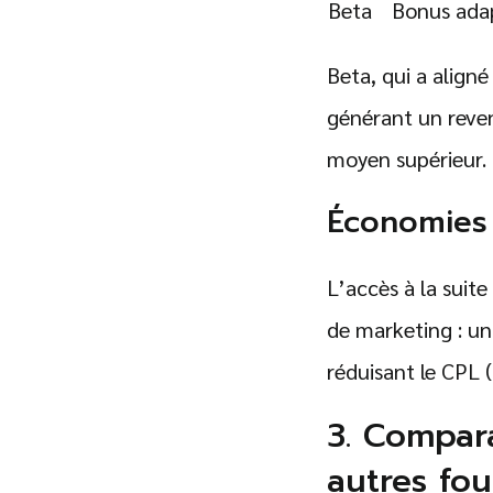
Beta
Bonus ada
Beta, qui a align
générant un reven
moyen supérieur.
Économies 
L’accès à la suit
de marketing : u
réduisant le CPL 
3. Compar
autres fo