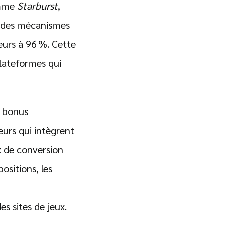
omme
Starburst
,
, des mécanismes
eurs à 96 %. Cette
plateformes qui
s bonus
teurs qui intègrent
x de conversion
ositions, les
es sites de jeux.