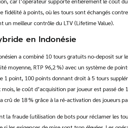
ion, car l’opérateur supporte entièrement le coût du
 fidélité à points, où les tours sont échangés contre
t un meilleur contrôle du LTV (Lifetime Value).
bride en Indonésie
nésien a combiné 10 tours gratuits no‑deposit sur le 
ilité moyenne, RTP 96,2 %) avec un système de points
e 1 point, 100 points donnant droit à 5 tours supplé
x mois, le coût d’acquisition par joueur est passé de
a crû de 18 % grâce à la ré‑activation des joueurs par
nt la fraude (utilisation de bots pour réclamer les tour
e si les exigences de mise sont trop élevées. Les opé