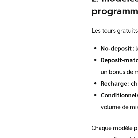
programme
Les tours gratuits
No‑deposit
: 
Deposit‑mat
un bonus de m
Recharge
: ch
Conditionnel
volume de mis
Chaque modèle pos