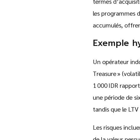
termes d’acquisit
les programmes de
accumulés, offren
Exemple hy
Un opérateur indo
Treasure » (volat
1 000 IDR rapport
une période de si
tandis que le LTV 
Les risques inclue
de la valeur perçu