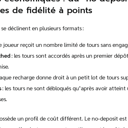
Search
s de fidélité à points
for:
 se déclinent en plusieurs formats :
le joueur reçoit un nombre limité de tours sans engag
ched
: les tours sont accordés après un premier dépô
ise.
aque recharge donne droit à un petit lot de tours su
s
: les tours ne sont débloqués qu’après avoir atteint
es.
sède un profil de coût différent. Le no‑deposit est 