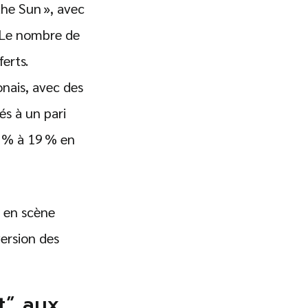
the Sun », avec
. Le nombre de
erts.
onais, avec des
és à un pari
2 % à 19 % en
e en scène
ersion des
t” aux