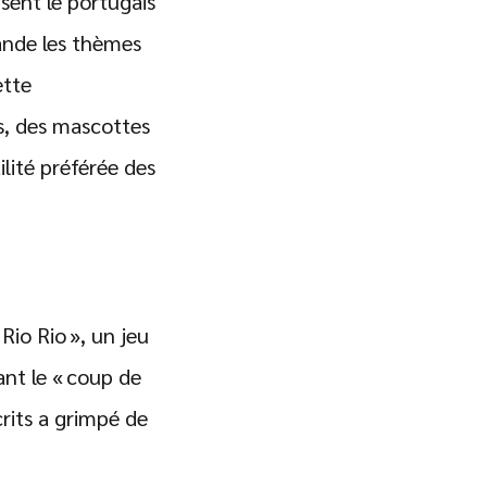
sent le portugais
lande les thèmes
ette
es, des mascottes
ilité préférée des
Rio Rio », un jeu
nt le « coup de
crits a grimpé de