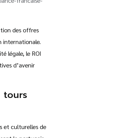
liance-francaise-
ation des offres
 internationale.
é légale, le ROI
tives d’avenir
e tours
 et culturelles de