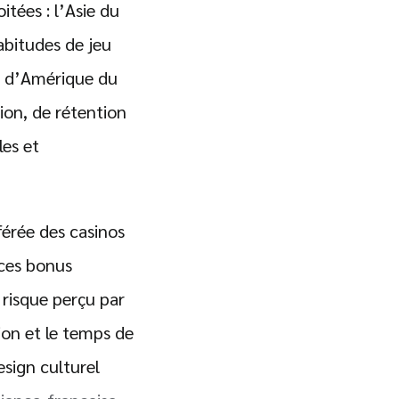
tées : l’Asie du
habitudes de jeu
u d’Amérique du
ion, de rétention
les et
férée des casinos
 ces bonus
 risque perçu par
sion et le temps de
esign culturel