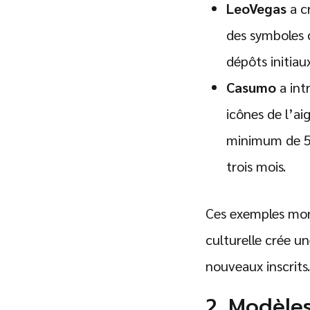
LeoVegas
a c
des symboles d
dépôts initiau
Casumo
a int
icônes de l’ai
minimum de 5 
trois mois.
Ces exemples mont
culturelle crée u
nouveaux inscrits.
2. Modèle