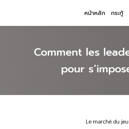
Skip
หน้าหลัก
กระทู้
to
content
Comment les leaders
pour s’impos
Languages:
Le marché du jeu 