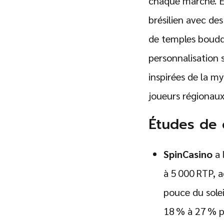
chaque marché. En
brésilien avec de
de temples bouddhi
personnalisation 
inspirées de la my
joueurs régionaux
Études de 
SpinCasino
a 
à 5 000 RTP, 
pouce du solei
18 % à 27 % 