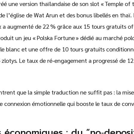
réé une version thaïlandaise de son slot « Temple of 
e l’église de Wat Arun et des bonus libellés en thaï
x a augmenté de 22 % grâce aux 15 tours gratuits off
roduit un jeu « Polska Fortune » dédié au marché pol
gle blanc et une offre de 10 tours gratuits conditionn
zlotys. Le taux de ré‑engagement a progressé de 1
rent que la simple traduction ne suffit pas : la mis
ne connexion émotionnelle qui booste le taux de conv
s économiques : du “no‑deposi