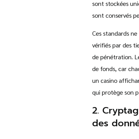
sont stockées uni
sont conservés pe
Ces standards ne s
vérifiés par des 
de pénétration. L
de fonds, car cha
un casino affichan
qui protège son po
2. Cryptag
des donné