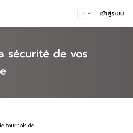
เข้าสู่ระบบ
 sécurité de vos
ue
de tournois de