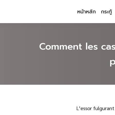
Skip
หน้าหลัก
กระทู้
to
content
Comment les cas
p
Languages:
L’essor fulgurant 