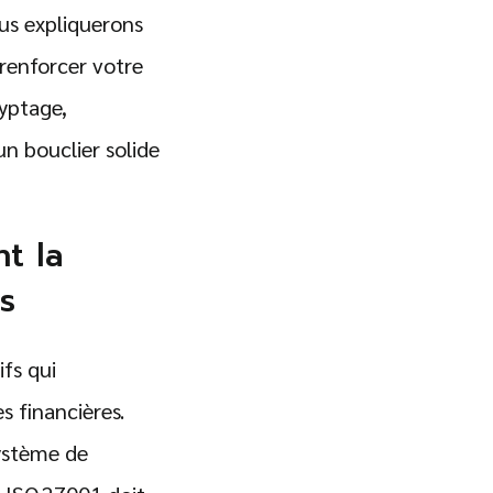
us expliquerons
 renforcer votre
ryptage,
un bouclier solide
nt la
s
fs qui
es financières.
système de