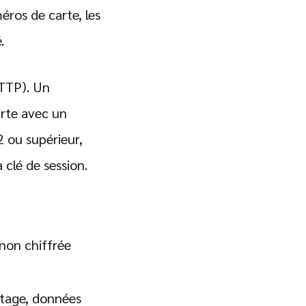
ros de carte, les
.
HTTP). Un
arte avec un
2 ou supérieur,
a clé de session.
non chiffrée
tage, données