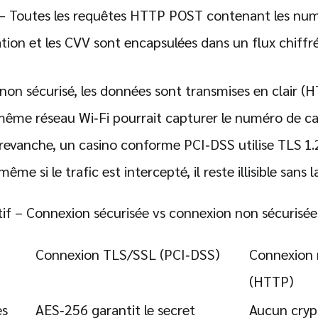
– Toutes les requêtes HTTP POST contenant les numé
tion et les CVV sont encapsulées dans un flux chiffré
non sécurisé, les données sont transmises en clair (
même réseau Wi‑Fi pourrait capturer le numéro de c
n revanche, un casino conforme PCI‑DSS utilise TLS 1.
me si le trafic est intercepté, il reste illisible sans l
if – Connexion sécurisée vs connexion non sécurisée
Connexion TLS/SSL (PCI‑DSS)
Connexion 
(HTTP)
es
AES‑256 garantit le secret
Aucun cryp