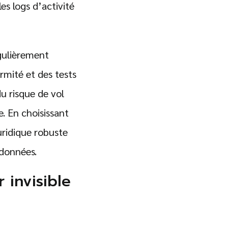
es logs d’activité
égulièrement
rmité et des tests
u risque de vol
. En choisissant
uridique robuste
 données.
 invisible