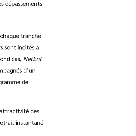
 les dépassements
ù chaque tranche
s sont incités à
econd cas,
NetEnt
compagnés d’un
rogramme de
ttractivité des
etrait instantané