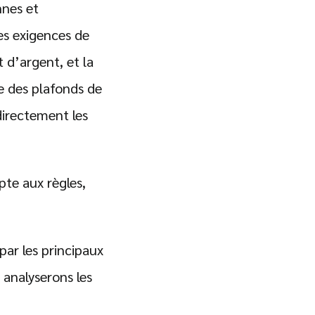
nnes et
es exigences de
 d’argent, et la
e des plafonds de
directement les
pte aux règles,
par les principaux
 analyserons les