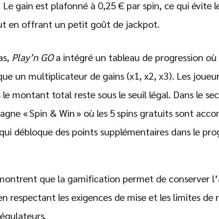
 Le gain est plafonné à 0,25 € par spin, ce qui évite
t en offrant un petit goût de jackpot.
as,
Play’n GO
a intégré un tableau de progression o
ue un multiplicateur de gains (x1, x2, x3). Les joueur
s le montant total reste sous le seuil légal. Dans le s
gne « Spin & Win » où les 5 spins gratuits sont ac
 qui débloque des points supplémentaires dans le p
ontrent que la gamification permet de conserver l’a
n respectant les exigences de mise et les limites de r
régulateurs.