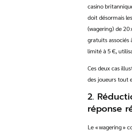
casino britanniqu
doit désormais les
(wagering) de 20 
gratuits associés
limité à 5 €, uti
Ces deux cas illu
des joueurs tout 
2. Réducti
réponse r
Le « wagering » c