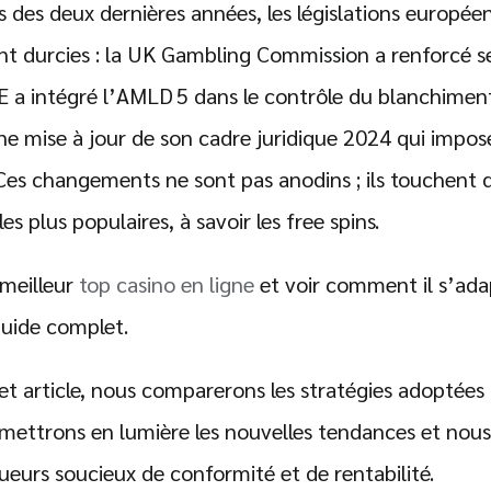
rs des deux dernières années, les législations europée
nt durcies : la UK Gambling Commission a renforcé s
E a intégré l’AMLD 5 dans le contrôle du blanchiment
ne mise à jour de son cadre juridique 2024 qui impos
. Ces changements ne sont pas anodins ; ils touchent 
es plus populaires, à savoir les free spins.
 meilleur
top casino en ligne
et voir comment il s’ada
guide complet.
et article, nous comparerons les stratégies adoptées 
mettrons en lumière les nouvelles tendances et nous
oueurs soucieux de conformité et de rentabilité.