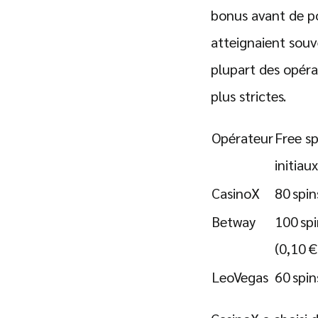
bonus avant de pou
atteignaient souve
plupart des opérat
plus strictes.
Opérateur
Free sp
initiaux
CasinoX
80 spin
Betway
100 spi
(0,10 €
LeoVegas
60 spin