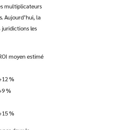
es multiplicateurs
s. Aujourd’hui, la
juridictions les
ROI moyen estimé
+12 %
+9 %
+15 %