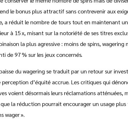
de conserver le même nombre de spins mais de diviser
Search
for:
rend le bonus plus attractif sans contrevenir aux exi
se, a réduit le nombre de tours tout en maintenant u
ur à 15 x, misant sur la notoriété de ses titres exclu
inaison la plus agressive : moins de spins, wagering 
ti de 97 % sur les jeux concernés.
 baisse du wagering se traduit par un retour sur inve
e perception d’équité accrue. Les critiques qui dénon
ves voient désormais leurs réclamations atténuées, 
 que la réduction pourrait encourager un usage plus
s wager ».