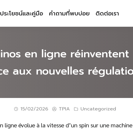
ประโยชน์และคู่มือ
คำถามที่พบบ่อย
ติดต่อเรา
nos en ligne réinventent l
ce aux nouvelles régulati
15/02/2026
TPIA
Uncategorized
en ligne évolue à la vitesse d’un spin sur une machine