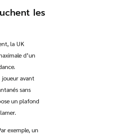
ouchent les
ent, la UK
 maximale d’un
dance.
u joueur avant
tantanés sans
mpose un plafond
clamer.
Par exemple, un