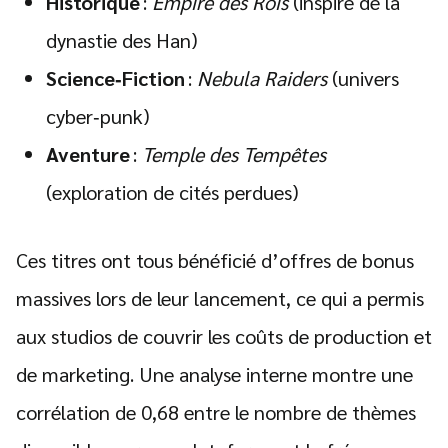
Historique
:
Empire des Rois
(inspiré de la
dynastie des Han)
Science‑Fiction
:
Nebula Raiders
(univers
cyber‑punk)
Aventure
:
Temple des Tempêtes
(exploration de cités perdues)
Search
Ces titres ont tous bénéficié d’offres de bonus
for:
massives lors de leur lancement, ce qui a permis
aux studios de couvrir les coûts de production et
de marketing. Une analyse interne montre une
corrélation de 0,68 entre le nombre de thèmes