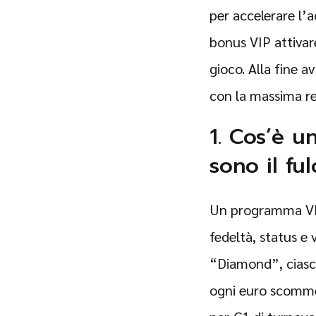
per accelerare l’
bonus VIP attivar
gioco. Alla fine av
con la massima re
1. Cos’è 
sono il ful
Un programma VIP è
fedeltà, status e 
“Diamond”, ciascu
ogni euro scommes