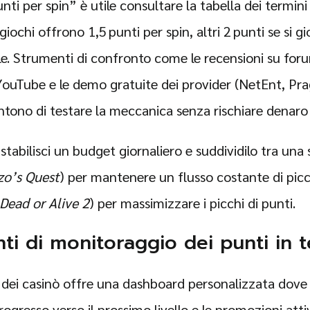
unti per spin” è utile consultare la tabella dei termi
 giochi offrono 1,5 punti per spin, altri 2 punti se si 
. Strumenti di confronto come le recensioni su forum
 YouTube e le demo gratuite dei provider (NetEnt, Pr
tono di testare la meccanica senza rischiare denaro 
 stabilisci un budget giornaliero e suddividilo tra una 
o’s Quest
) per mantenere un flusso costante di picco
Dead or Alive 2
) per massimizzare i picchi di punti.
nti di monitoraggio dei punti in
dei casinò offre una dashboard personalizzata dove 
 progresso verso il prossimo livello e le promozioni atti