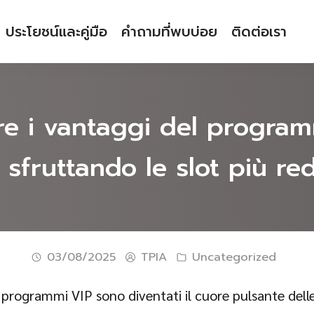
ประโยชน์และคู่มือ
คำถามที่พบบ่อย
ติดต่อเรา
e i vantaggi del program
 sfruttando le slot più red
03/08/2025
TPIA
Uncategorized
i programmi VIP sono diventati il cuore pulsante delle