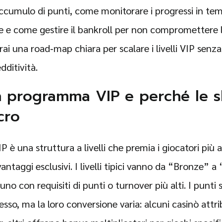
accumulo di punti, come monitorare i progressi in tem
e e come gestire il bankroll per non compromettere la
rai una road‑map chiara per scalare i livelli VIP senza r
dditività.
un programma VIP e perché le s
cro
 una struttura a livelli che premia i giocatori più a
vantaggi esclusivi. I livelli tipici vanno da “Bronze” 
no con requisiti di punti o turnover più alti. I punti
so, ma la loro conversione varia: alcuni casinò attr