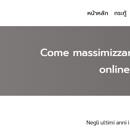
Skip
หน้าหลัก
กระทู้
to
content
Come massimizzar
online
Languages:
Negli ultimi anni 