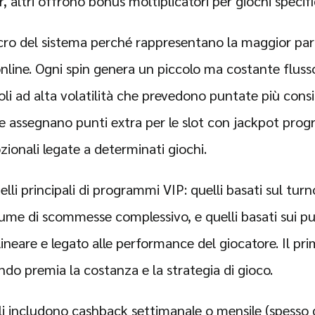
, altri offrono bonus moltiplicatori per giochi specific
ulcro del sistema perché rappresentano la maggior pa
online. Ogni spin genera un piccolo ma costante flusso
oli ad alta volatilità che prevedono puntate più consis
 assegnano punti extra per le slot con jackpot progre
onali legate a determinati giochi.
li principali di programmi VIP: quelli basati sul turn
ume di scommesse complessivo, e quelli basati sui pu
ineare e legato alle performance del giocatore. Il pr
condo premia la costanza e la strategia di gioco.
li includono cashback settimanale o mensile (spesso 