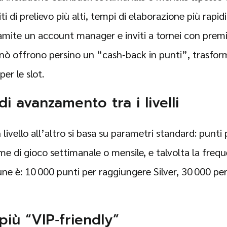
iti di prelievo più alti, tempi di elaborazione più rapid
amite un account manager e inviti a tornei con premi
sinò offrono persino un “cash‑back in punti”, trasfor
 per le slot.
ri di avanzamento tra i livelli
 livello all’altro si basa su parametri standard: punti
 di gioco settimanale o mensile, e talvolta la freque
 è: 10 000 punti per raggiungere Silver, 30 000 pe
 più “VIP‑friendly”