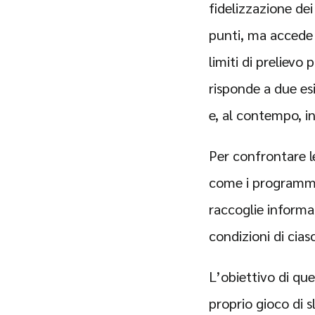
fidelizzazione de
punti, ma accede 
limiti di prelievo 
risponde a due es
e, al contempo, i
Per confrontare le
come i programmi 
raccoglie informaz
condizioni di ci
L’obiettivo di que
proprio gioco di s