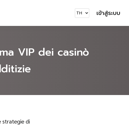
เข้าสู่ระบบ
ma VIP dei casinò
ditizie
 strategie di