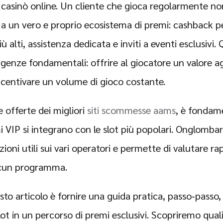
i casinò online. Un cliente che gioca regolarmente n
a un vero e proprio ecosistema di premi: cashback pe
più alti, assistenza dedicata e inviti a eventi esclusivi
igenze fondamentali: offrire al giocatore un valore a
ncentivare un volume di gioco costante.
 offerte dei migliori
siti scommesse aams
, è fondam
VIP si integrano con le slot più popolari. Onglombardi
ioni utili sui vari operatori e permette di valutare r
ascun programma.
sto articolo è fornire una guida pratica, passo‑passo,
lot in un percorso di premi esclusivi. Scopriremo quali 