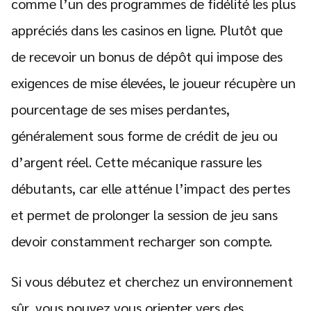
comme l’un des programmes de fidélité les plus
appréciés dans les casinos en ligne. Plutôt que
de recevoir un bonus de dépôt qui impose des
exigences de mise élevées, le joueur récupère un
pourcentage de ses mises perdantes,
généralement sous forme de crédit de jeu ou
d’argent réel. Cette mécanique rassure les
débutants, car elle atténue l’impact des pertes
et permet de prolonger la session de jeu sans
devoir constamment recharger son compte.
Si vous débutez et cherchez un environnement
sûr, vous pouvez vous orienter vers des