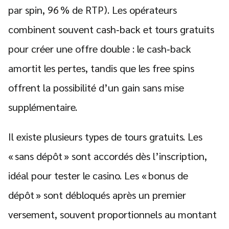
par spin, 96 % de RTP). Les opérateurs
combinent souvent cash‑back et tours gratuits
pour créer une offre double : le cash‑back
amortit les pertes, tandis que les free spins
offrent la possibilité d’un gain sans mise
supplémentaire.
Il existe plusieurs types de tours gratuits. Les
« sans dépôt » sont accordés dès l’inscription,
idéal pour tester le casino. Les « bonus de
dépôt » sont débloqués après un premier
versement, souvent proportionnels au montant