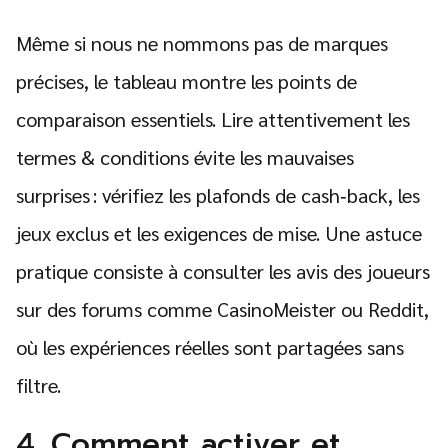
Même si nous ne nommons pas de marques
précises, le tableau montre les points de
comparaison essentiels. Lire attentivement les
termes & conditions évite les mauvaises
surprises : vérifiez les plafonds de cash‑back, les
jeux exclus et les exigences de mise. Une astuce
pratique consiste à consulter les avis des joueurs
sur des forums comme CasinoMeister ou Reddit,
où les expériences réelles sont partagées sans
filtre.
4. Comment activer et