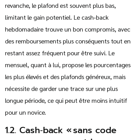
revanche, le plafond est souvent plus bas,
limitant le gain potentiel. Le cash‑back
hebdomadaire trouve un bon compromis, avec
des remboursements plus conséquents tout en
restant assez fréquent pour être suivi. Le
mensuel, quant à lui, propose les pourcentages
les plus élevés et des plafonds généreux, mais
nécessite de garder une trace sur une plus
longue période, ce qui peut être moins intuitif
pour un novice.
1.2. Cash‑back « sans code