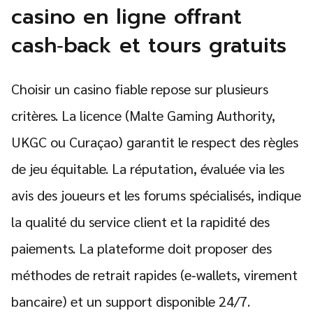
casino en ligne offrant
cash‑back et tours gratuits
Choisir un casino fiable repose sur plusieurs
critères. La licence (Malte Gaming Authority,
UKGC ou Curaçao) garantit le respect des règles
de jeu équitable. La réputation, évaluée via les
avis des joueurs et les forums spécialisés, indique
la qualité du service client et la rapidité des
paiements. La plateforme doit proposer des
Search
méthodes de retrait rapides (e‑wallets, virement
for:
bancaire) et un support disponible 24/7.