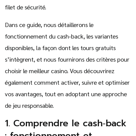
filet de sécurité.
Dans ce guide, nous détaillerons le
fonctionnement du cash‑back, les variantes
disponibles, la façon dont les tours gratuits
s’intègrent, et nous fournirons des critères pour
choisir le meilleur casino. Vous découvrirez
également comment activer, suivre et optimiser
vos avantages, tout en adoptant une approche
de jeu responsable.
1. Comprendre le cash‑back
: fonctionnement et