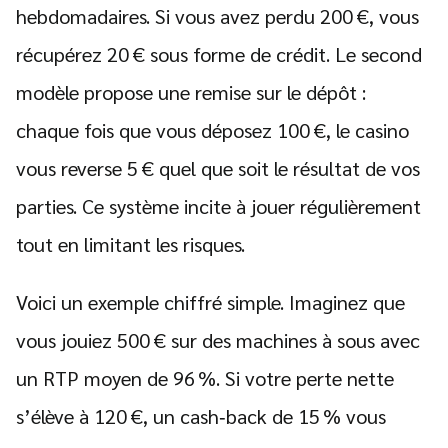
hebdomadaires. Si vous avez perdu 200 €, vous
récupérez 20 € sous forme de crédit. Le second
modèle propose une remise sur le dépôt :
chaque fois que vous déposez 100 €, le casino
vous reverse 5 € quel que soit le résultat de vos
parties. Ce système incite à jouer régulièrement
tout en limitant les risques.
Voici un exemple chiffré simple. Imaginez que
vous jouiez 500 € sur des machines à sous avec
un RTP moyen de 96 %. Si votre perte nette
s’élève à 120 €, un cash‑back de 15 % vous