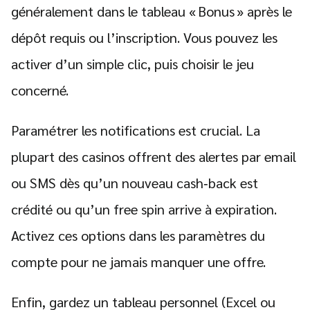
généralement dans le tableau « Bonus » après le
dépôt requis ou l’inscription. Vous pouvez les
activer d’un simple clic, puis choisir le jeu
concerné.
Paramétrer les notifications est crucial. La
plupart des casinos offrent des alertes par email
ou SMS dès qu’un nouveau cash‑back est
crédité ou qu’un free spin arrive à expiration.
Activez ces options dans les paramètres du
compte pour ne jamais manquer une offre.
Enfin, gardez un tableau personnel (Excel ou