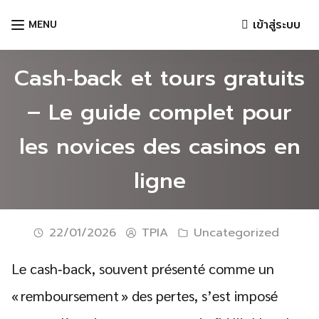
Skip
เข้าสู่ระบบ
MENU
to
content
Cash‑back et tours gratuits
– Le guide complet pour
les novices des casinos en
ligne
22/01/2026
TPIA
Uncategorized
Languages:
Le cash‑back, souvent présenté comme un
« remboursement » des pertes, s’est imposé