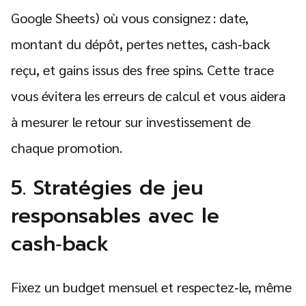
Google Sheets) où vous consignez : date,
montant du dépôt, pertes nettes, cash‑back
reçu, et gains issus des free spins. Cette trace
vous évitera les erreurs de calcul et vous aidera
à mesurer le retour sur investissement de
chaque promotion.
5. Stratégies de jeu
responsables avec le
cash‑back
Fixez un budget mensuel et respectez‑le, même