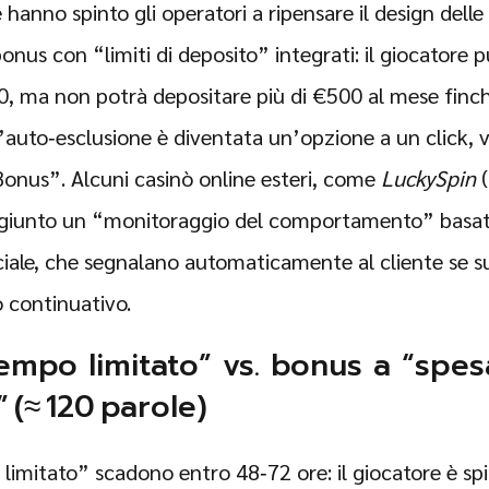
anno spinto gli operatori a ripensare il design delle 
us con “limiti di deposito” integrati: il giocatore pu
, ma non potrà depositare più di €500 al mese finch
’auto‑esclusione è diventata un’opzione a un click, vi
onus”. Alcuni casinò online esteri, come
LuckySpin
(
iunto un “monitoraggio del comportamento” basato 
iciale, che segnalano automaticamente al cliente se su
o continuativo.
empo limitato” vs. bonus a “spes
” (≈ 120 parole)
limitato” scadono entro 48‑72 ore: il giocatore è spi