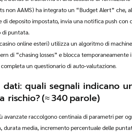
ots non AAMS) ha integrato un “Budget Alert” che, a
e di deposito impostato, invia una notifica push con 
o di puntata.
asino online esteri) utilizza un algoritmo di machin
tern di “chasing losses” e blocca temporaneamente i 
 completa un questionario di auto‑valutazione.
i dati: quali segnali indicano u
a rischio? (≈ 340 parole)
ù avanzate raccolgono centinaia di parametri per ogn
n, durata media, incremento percentuale delle punta