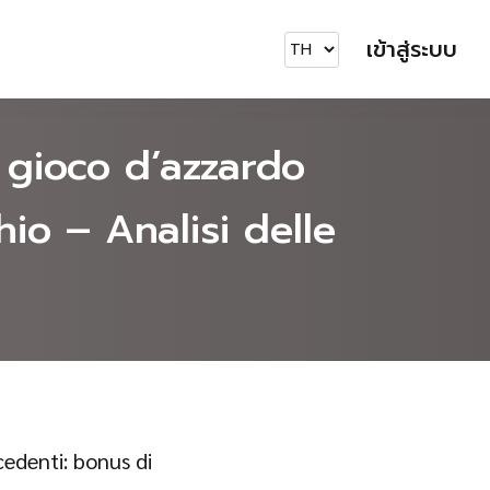
เข้าสู่ระบบ
i gioco d’azzardo
io – Analisi delle
cedenti: bonus di