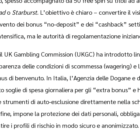
, spesso accompagnato da 50 free spin su titoli ad al
ad
o
Starburst
. L’obiettivo è chiaro – convertire il vis
vento dei bonus “no‑deposit” e dei “cashback” setti
tensifica, ma le autorità di regolamentazione iniziano
 il UK Gambling Commission (UKGC) ha introdotto li
sparenza delle condizioni di scommessa (wagering) e li
us di benvenuto. In Italia, l’Agenzia delle Dogane e 
 soglie di spesa giornaliera per gli “extra bonus” e h
re strumenti di auto‑esclusione direttamente nella s
fine, impone la protezione dei dati personali, obblig
ire i profili di rischio in modo sicuro e anonimizzato.