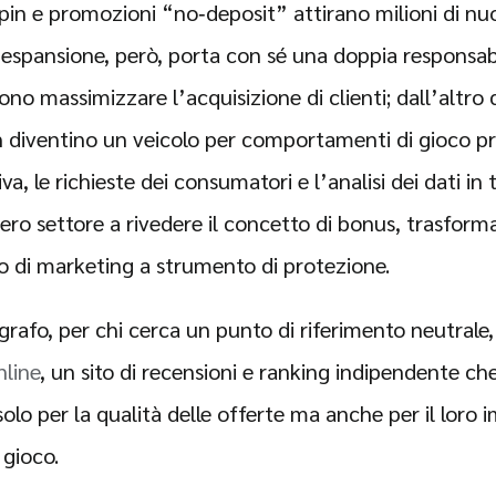
pin e promozioni “no‑deposit” attirano milioni di nuo
 espansione, però, porta con sé una doppia responsabi
iono massimizzare l’acquisizione di clienti; dall’altr
n diventino un veicolo per comportamenti di gioco p
a, le richieste dei consumatori e l’analisi dei dati in
tero settore a rivedere il concetto di bonus, trasfor
o di marketing a strumento di protezione.
rafo, per chi cerca un punto di riferimento neutrale, 
nline
, un sito di recensioni e ranking indipendente che
olo per la qualità delle offerte ma anche per il loro 
 gioco.