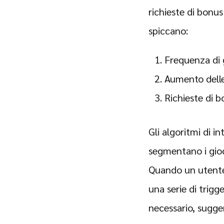
richieste di bonus
spiccano:
Frequenza di g
Aumento delle
Richieste di b
Gli algoritmi di i
segmentano i gioc
Quando un utente 
una serie di trigge
necessario, sugger