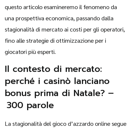
questo articolo esamineremo il fenomeno da
una prospettiva economica, passando dalla
stagionalità di mercato ai costi per gli operatori,
fino alle strategie di ottimizzazione per i
giocatori più esperti.
Il contesto di mercato:
perché i casinò lanciano
bonus prima di Natale? –
300 parole
La stagionalità del gioco d’azzardo online segue