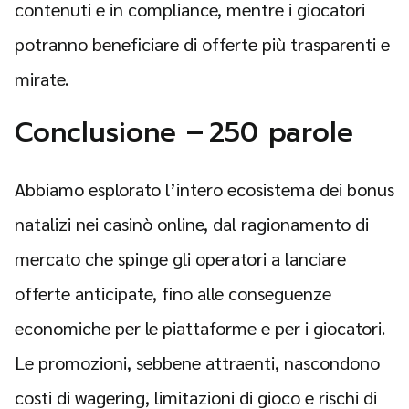
contenuti e in compliance, mentre i giocatori
potranno beneficiare di offerte più trasparenti e
mirate.
Conclusione – 250 parole
Abbiamo esplorato l’intero ecosistema dei bonus
natalizi nei casinò online, dal ragionamento di
mercato che spinge gli operatori a lanciare
offerte anticipate, fino alle conseguenze
economiche per le piattaforme e per i giocatori.
Le promozioni, sebbene attraenti, nascondono
costi di wagering, limitazioni di gioco e rischi di