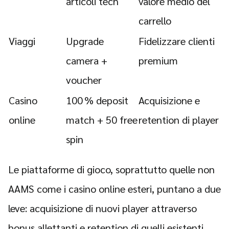
articoli tech
valore medio del
carrello
Viaggi
Upgrade
Fidelizzare clienti
camera +
premium
voucher
Casino
100 % deposit
Acquisizione e
online
match + 50 free
retention di player
spin
Le piattaforme di gioco, soprattutto quelle non
AAMS come i casino online esteri, puntano a due
leve: acquisizione di nuovi player attraverso
bonus allettanti e retention di quelli esistenti