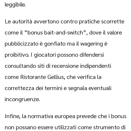
leggibile.
Le autorità avvertono contro pratiche scorrette
come il “bonus bait‑and‑switch”, dove il valore
pubblicizzato è gonfiato ma il wagering è
proibitivo. I giocatori possono difendersi
consultando siti di recensione indipendenti
come Ristorante Gellius, che verifica la
correttezza dei termini e segnala eventuali
incongruenze.
Infine, la normativa europea prevede che i bonus
non possano essere utilizzati come strumento di