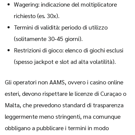
Wagering: indicazione del moltiplicatore
richiesto (es. 30x).
Termini di validità: periodo di utilizzo
(solitamente 30‑45 giorni).
Restrizioni di gioco: elenco di giochi esclusi
(spesso jackpot e slot ad alta volatilità).
Gli operatori non AAMS, ovvero i casino online
esteri, devono rispettare le licenze di Curaçao o
Malta, che prevedono standard di trasparenza
leggermente meno stringenti, ma comunque
obbligano a pubblicare i termini in modo