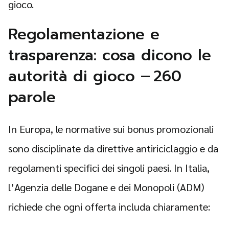
gioco.
Regolamentazione e
trasparenza: cosa dicono le
autorità di gioco – 260
parole
In Europa, le normative sui bonus promozionali
sono disciplinate da direttive antiriciclaggio e da
regolamenti specifici dei singoli paesi. In Italia,
l’Agenzia delle Dogane e dei Monopoli (ADM)
richiede che ogni offerta includa chiaramente: