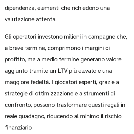
dipendenza, elementi che richiedono una
valutazione attenta.
Gli operatori investono milioni in campagne che,
a breve termine, comprimono i margini di
profitto, ma a medio termine generano valore
aggiunto tramite un LTV più elevato e una
maggiore fedeltà. I giocatori esperti, grazie a
strategie di ottimizzazione e a strumenti di
confronto, possono trasformare questi regali in
reale guadagno, riducendo al minimo il rischio
finanziario.