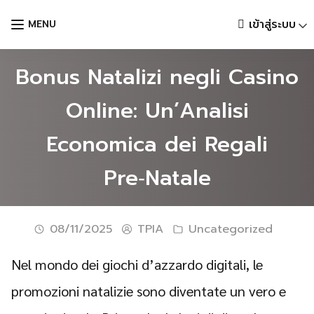
Skip
เข้าสู่ระบบ
MENU
to
content
Bonus Natalizi negli Casino
Online: Un’Analisi
Economica dei Regali
Pre‑Natale
08/11/2025
TPIA
Uncategorized
Languages:
Nel mondo dei giochi d’azzardo digitali, le
promozioni natalizie sono diventate un vero e