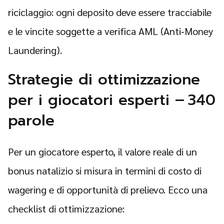
riciclaggio: ogni deposito deve essere tracciabile
e le vincite soggette a verifica AML (Anti‑Money
Laundering).
Strategie di ottimizzazione
per i giocatori esperti – 340
parole
Per un giocatore esperto, il valore reale di un
bonus natalizio si misura in termini di costo di
wagering e di opportunità di prelievo. Ecco una
checklist di ottimizzazione: