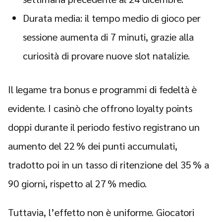
Durata media: il tempo medio di gioco per
sessione aumenta di 7 minuti, grazie alla
curiosità di provare nuove slot natalizie.
Search
Il legame tra bonus e programmi di fedeltà è
for:
evidente. I casinò che offrono loyalty points
doppi durante il periodo festivo registrano un
aumento del 22 % dei punti accumulati,
tradotto poi in un tasso di ritenzione del 35 % a
90 giorni, rispetto al 27 % medio.
Tuttavia, l’effetto non è uniforme. Giocatori