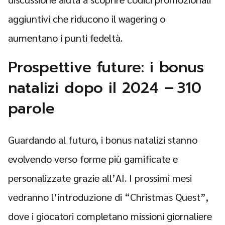
aggiuntivi che riducono il wagering o
aumentano i punti fedeltà.
Prospettive future: i bonus
natalizi dopo il 2024 – 310
parole
Guardando al futuro, i bonus natalizi stanno
evolvendo verso forme più gamificate e
personalizzate grazie all’AI. I prossimi mesi
vedranno l’introduzione di “Christmas Quest”,
dove i giocatori completano missioni giornaliere