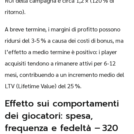
ROI della campagna è circa 1,2 × (120 % di
ritorno).
A breve termine, i margini di profitto possono
ridursi del 3‑5 % a causa dei costi di bonus, ma
l’effetto a medio termine è positivo: i player
acquisiti tendono a rimanere attivi per 6‑12
mesi, contribuendo a un incremento medio del
LTV (Lifetime Value) del 25 %.
Effetto sui comportamenti
dei giocatori: spesa,
frequenza e fedeltà – 320