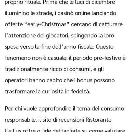
proprio rituale. Prima che le luci di dicembre
illuminino le strade, i casinò online lanciando
offerte “early‑Christmas” cercano di catturare
l’attenzione dei giocatori, spingendo la loro
spesa verso la fine dell’anno fiscale. Questo
fenomeno non è casuale: il periodo pre‑festivo è
tradizionalmente ricco di consumi, e gli
operatori hanno capito che i bonus possono
trasformare la curiosità in fedeltà.
Per chi vuole approfondire il tema del consumo
responsabile, il sito di recensioni Ristorante
Gellius offre guide dettagliate su come valutare