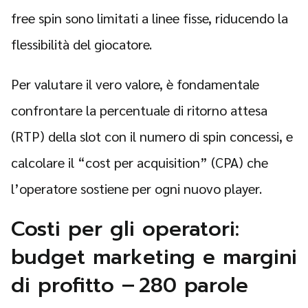
free spin sono limitati a linee fisse, riducendo la
flessibilità del giocatore.
Per valutare il vero valore, è fondamentale
confrontare la percentuale di ritorno attesa
(RTP) della slot con il numero di spin concessi, e
calcolare il “cost per acquisition” (CPA) che
l’operatore sostiene per ogni nuovo player.
Costi per gli operatori:
budget marketing e margini
di profitto – 280 parole