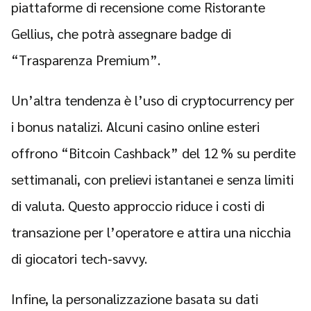
piattaforme di recensione come Ristorante
Gellius, che potrà assegnare badge di
“Trasparenza Premium”.
Un’altra tendenza è l’uso di cryptocurrency per
i bonus natalizi. Alcuni casino online esteri
offrono “Bitcoin Cashback” del 12 % su perdite
settimanali, con prelievi istantanei e senza limiti
di valuta. Questo approccio riduce i costi di
transazione per l’operatore e attira una nicchia
di giocatori tech‑savvy.
Infine, la personalizzazione basata su dati