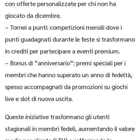
con offerte personalizzate per chi non ha
giocato da dicembre.
– Tornei a punti: competizioni mensili dove i
punti guadagnati durante le feste si trasformano
in crediti per partecipare a eventi premium.
– Bonus di “anniversario”: premi speciali per i
membri che hanno superato un anno di fedeltà,
spesso accompagnati da promozioni su giochi
live e slot di nuova uscita.
Queste iniziative trasformano gli utenti
stagionali in membri fedeli, aumentando il valore