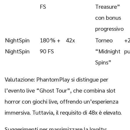
FS
Treasure”
con bonus
progressivo
NightSpin
180 % +
42x
Torneo
+2
NightSpin
90 FS
“Midnight
pu
Spins”
Valutazione: PhantomPlay si distingue per
l’evento live “Ghost Tour”, che combina slot
horror con giochi live, offrendo un’esperienza
immersiva. Tuttavia, il requisito di 48x è elevato.
Suggerimenti per massimizzare la loyalty: