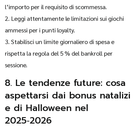
l’importo per il requisito di scommessa.
2. Leggi attentamente le limitazioni sui giochi
ammessi per i punti loyalty.
3. Stabilisci un limite giornaliero di spesa e
rispetta la regola del 5 % del bankroll per
sessione.
8. Le tendenze future: cosa
aspettarsi dai bonus natalizi
e di Halloween nel
2025‑2026