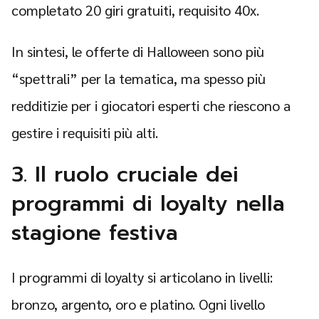
completato 20 giri gratuiti, requisito 40x.
In sintesi, le offerte di Halloween sono più
“spettrali” per la tematica, ma spesso più
redditizie per i giocatori esperti che riescono a
gestire i requisiti più alti.
3. Il ruolo cruciale dei
programmi di loyalty nella
stagione festiva
I programmi di loyalty si articolano in livelli:
bronzo, argento, oro e platino. Ogni livello