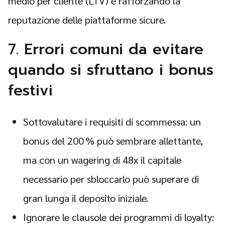
medio per cliente (LTV) e rafforzando la
reputazione delle piattaforme sicure.
7. Errori comuni da evitare
quando si sfruttano i bonus
festivi
Sottovalutare i requisiti di scommessa: un
bonus del 200 % può sembrare allettante,
ma con un wagering di 48x il capitale
necessario per sbloccarlo può superare di
gran lunga il deposito iniziale.
Ignorare le clausole dei programmi di loyalty: