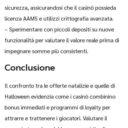
sicurezza, assicurandosi che il casinò possieda
licenza AAMS e utilizzi crittografia avanzata.
– Sperimentare con piccoli depositi su nuove
funzionalità per valutare il valore reale prima di
impegnare somme più consistenti.
Conclusione
Il confronto tra le offerte natalizie e quelle di
Halloween evidenzia come i casinò combinino
bonus immediati e programmi di loyalty per
attrarre e trattenere i giocatori. Valutare il