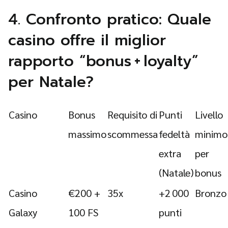
4. Confronto pratico: Quale
casino offre il miglior
rapporto “bonus + loyalty”
per Natale?
Casino
Bonus
Requisito di
Punti
Livello
massimo
scommessa
fedeltà
minimo
extra
per
(Natale)
bonus
Casino
€200 +
35x
+2 000
Bronzo
Galaxy
100 FS
punti