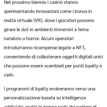
Nel prossimo biennio i casinò stanno
sperimentando innovazioni come i bonus in
realtà virtuale (VR), dove i giocatori possono
girare le slot in ambienti immersivi a tema
natalizio o horror. Alcuni operatori
introdurranno ricompense legate a NFT,
consentendo di collezionare oggetti digitali unici
che possono essere scambiati per punti loyalty o
cash.
I programmi di loyalty evolveranno verso una
personalizzazione basata su intelligenza
artificiale: analisi in tempo reale dei pattern di