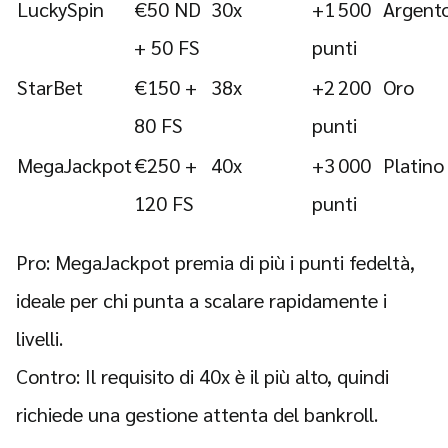
LuckySpin
€50 ND
30x
+1 500
Argent
+ 50 FS
punti
StarBet
€150 +
38x
+2 200
Oro
80 FS
punti
MegaJackpot
€250 +
40x
+3 000
Platino
120 FS
punti
Pro: MegaJackpot premia di più i punti fedeltà,
ideale per chi punta a scalare rapidamente i
livelli.
Contro: Il requisito di 40x è il più alto, quindi
richiede una gestione attenta del bankroll.