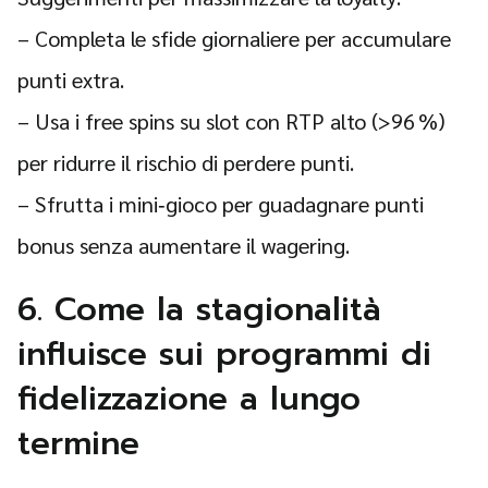
– Completa le sfide giornaliere per accumulare
punti extra.
– Usa i free spins su slot con RTP alto (>96 %)
per ridurre il rischio di perdere punti.
– Sfrutta i mini‑gioco per guadagnare punti
bonus senza aumentare il wagering.
6. Come la stagionalità
influisce sui programmi di
fidelizzazione a lungo
termine