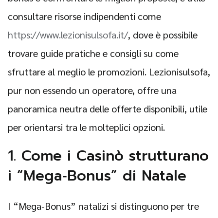
consultare risorse indipendenti come
https://www.lezionisulsofa.it/
, dove è possibile
trovare guide pratiche e consigli su come
sfruttare al meglio le promozioni. Lezionisulsofa,
pur non essendo un operatore, offre una
panoramica neutra delle offerte disponibili, utile
per orientarsi tra le molteplici opzioni.
1. Come i Casinò strutturano
i “Mega‑Bonus” di Natale
I “Mega‑Bonus” natalizi si distinguono per tre