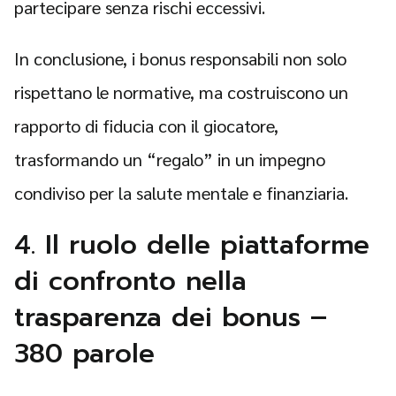
partecipare senza rischi eccessivi.
In conclusione, i bonus responsabili non solo
rispettano le normative, ma costruiscono un
rapporto di fiducia con il giocatore,
trasformando un “regalo” in un impegno
condiviso per la salute mentale e finanziaria.
4. Il ruolo delle piattaforme
di confronto nella
trasparenza dei bonus –
380 parole