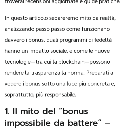
troverai recensioni aggiornate e guide pratiche.
In questo articolo separeremo mito da realtà,
analizzando passo passo come funzionano
davvero i bonus, quali programmi di fedeltà
hanno un impatto sociale, e come le nuove
tecnologie—tra cui la blockchain—possono
rendere la trasparenza la norma. Preparati a
vedere i bonus sotto una luce più concreta e,
soprattutto, più responsabile.
1. Il mito del “bonus
impossibile da battere” –