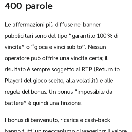
400 parole
Le affermazioni più diffuse nei banner
pubblicitari sono del tipo “garantito 100 % di
vincita” o “gioca e vinci subito”. Nessun
operatore può offrire una vincita certa; il
risultato è sempre soggetto al RTP (Return to
Player) del gioco scelto, alla volatilità e alle
regole del bonus. Un bonus “impossibile da
battere” è quindi una finzione.
I bonus di benvenuto, ricarica e cash‑back
hanno tutti un meccanismo di wagering: il valore