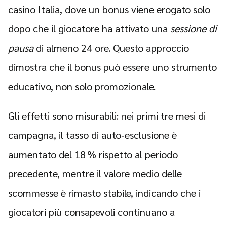
casino Italia, dove un bonus viene erogato solo
dopo che il giocatore ha attivato una
sessione di
pausa
di almeno 24 ore. Questo approccio
dimostra che il bonus può essere uno strumento
educativo, non solo promozionale.
Gli effetti sono misurabili: nei primi tre mesi di
campagna, il tasso di auto‑esclusione è
aumentato del 18 % rispetto al periodo
precedente, mentre il valore medio delle
scommesse è rimasto stabile, indicando che i
giocatori più consapevoli continuano a