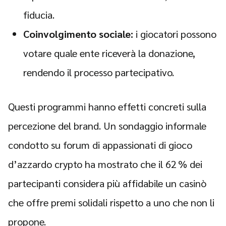
fiducia.
Coinvolgimento sociale:
i giocatori possono
votare quale ente riceverà la donazione,
rendendo il processo partecipativo.
Questi programmi hanno effetti concreti sulla
percezione del brand. Un sondaggio informale
condotto su forum di appassionati di gioco
d’azzardo crypto ha mostrato che il 62 % dei
partecipanti considera più affidabile un casinò
che offre premi solidali rispetto a uno che non li
propone.