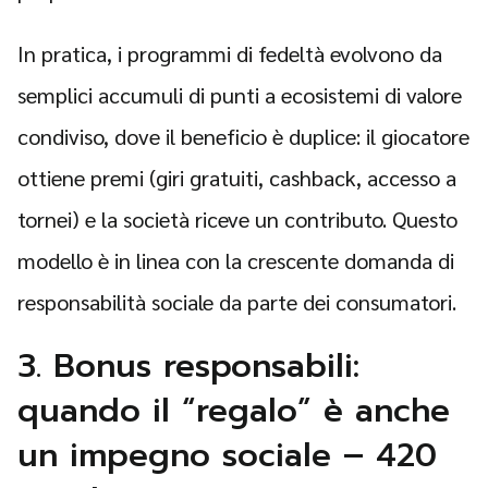
In pratica, i programmi di fedeltà evolvono da
semplici accumuli di punti a ecosistemi di valore
condiviso, dove il beneficio è duplice: il giocatore
ottiene premi (giri gratuiti, cashback, accesso a
tornei) e la società riceve un contributo. Questo
modello è in linea con la crescente domanda di
responsabilità sociale da parte dei consumatori.
3. Bonus responsabili:
quando il “regalo” è anche
un impegno sociale – 420