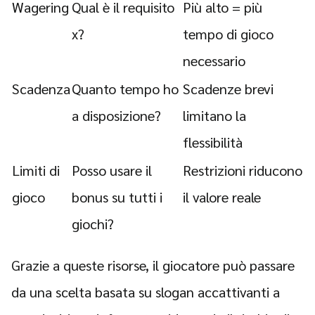
Wagering
Qual è il requisito
Più alto = più
x?
tempo di gioco
necessario
Scadenza
Quanto tempo ho
Scadenze brevi
a disposizione?
limitano la
flessibilità
Limiti di
Posso usare il
Restrizioni riducono
gioco
bonus su tutti i
il valore reale
giochi?
Grazie a queste risorse, il giocatore può passare
da una scelta basata su slogan accattivanti a