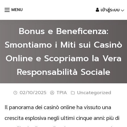
Skip
เข้าสู่ระบบ
MENU
to
content
Bonus e Beneficenza:
Smontiamo i Miti sui Casinò
Online e Scopriamo la Vera
Responsabilità Sociale
02/10/2025
TPIA
Uncategorized
Languages:
Il panorama dei casinò online ha vissuto una
crescita esplosiva negli ultimi cinque anni: più di