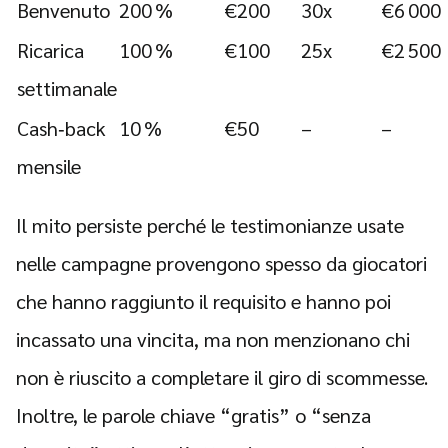
Benvenuto
200 %
€200
30x
€6 000
Ricarica
100 %
€100
25x
€2 500
settimanale
Cash‑back
10 %
€50
–
–
mensile
Il mito persiste perché le testimonianze usate
nelle campagne provengono spesso da giocatori
che hanno raggiunto il requisito e hanno poi
incassato una vincita, ma non menzionano chi
non è riuscito a completare il giro di scommesse.
Inoltre, le parole chiave “gratis” o “senza