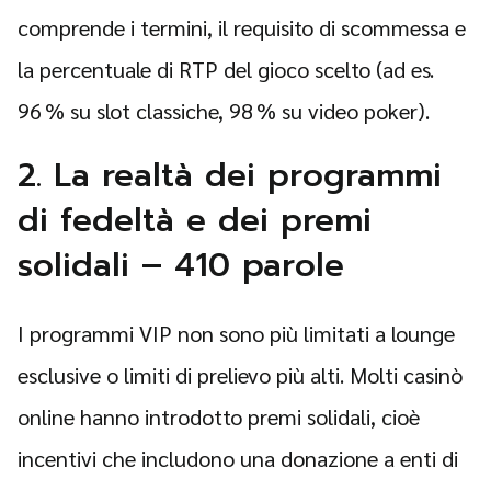
comprende i termini, il requisito di scommessa e
la percentuale di RTP del gioco scelto (ad es.
96 % su slot classiche, 98 % su video poker).
2. La realtà dei programmi
di fedeltà e dei premi
solidali – 410 parole
I programmi VIP non sono più limitati a lounge
esclusive o limiti di prelievo più alti. Molti casinò
online hanno introdotto premi solidali, cioè
incentivi che includono una donazione a enti di