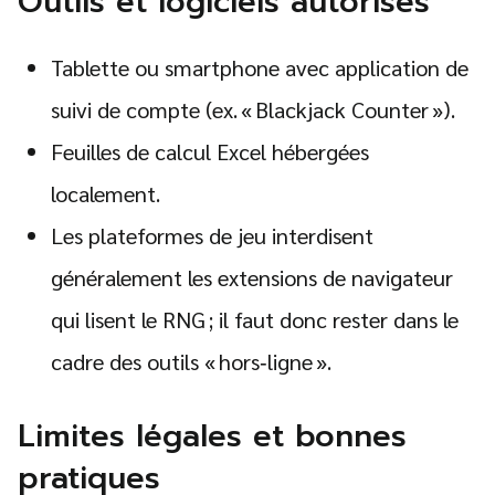
Outils et logiciels autorisés
Tablette ou smartphone avec application de
suivi de compte (ex. « Blackjack Counter »).
Feuilles de calcul Excel hébergées
localement.
Les plateformes de jeu interdisent
généralement les extensions de navigateur
qui lisent le RNG ; il faut donc rester dans le
cadre des outils « hors‑ligne ».
Limites légales et bonnes
pratiques