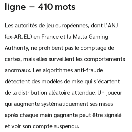
ligne – 410 mots
Les autorités de jeu européennes, dont l’ANJ
(ex‑ARJEL) en France et la Malta Gaming
Authority, ne prohibent pas le comptage de
cartes, mais elles surveillent les comportements
anormaux. Les algorithmes anti‑fraude
détectent des modèles de mise qui s’écartent
de la distribution aléatoire attendue. Un joueur
qui augmente systématiquement ses mises
après chaque main gagnante peut être signalé
et voir son compte suspendu.