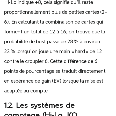
Hi‑Lo indique +8, cela signifie qu’il reste
proportionnellement plus de petites cartes (2–
6). En calculant la combinaison de cartes qui
forment un total de 12 à 16, on trouve que la
probabilité de bust passe de 28 % à environ
22 % lorsqu’on joue une main « hard » de 12
contre le croupier 6. Cette différence de 6
points de pourcentage se traduit directement
en espérance de gain (EV) lorsque la mise est
adaptée au compte.
1.2. Les systèmes de
comptage (Hi‑Lo, KO,