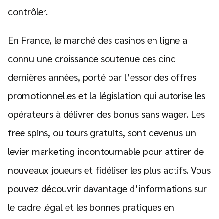
contrôler.
En France, le marché des casinos en ligne a
connu une croissance soutenue ces cinq
dernières années, porté par l’essor des offres
promotionnelles et la législation qui autorise les
opérateurs à délivrer des bonus sans wager. Les
free spins, ou tours gratuits, sont devenus un
levier marketing incontournable pour attirer de
nouveaux joueurs et fidéliser les plus actifs. Vous
pouvez découvrir davantage d’informations sur
le cadre légal et les bonnes pratiques en