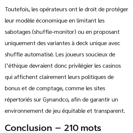
Toutefois, les opérateurs ont le droit de protéger
leur modèle économique en limitant les
sabotages (shuffle‑monitor) ou en proposant
uniquement des variantes à deck unique avec
shuffle automatisé. Les joueurs soucieux de
l’éthique devraient donc privilégier les casinos
qui affichent clairement leurs politiques de
bonus et de comptage, comme les sites
répertoriés sur Gynandco, afin de garantir un
environnement de jeu équitable et transparent.
Conclusion – 210 mots