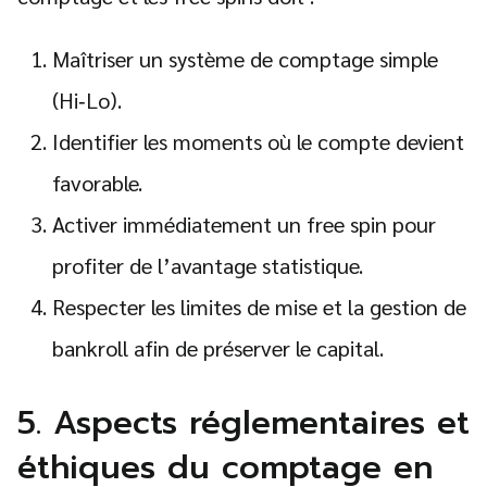
Maîtriser un système de comptage simple
(Hi‑Lo).
Identifier les moments où le compte devient
favorable.
Activer immédiatement un free spin pour
profiter de l’avantage statistique.
Respecter les limites de mise et la gestion de
bankroll afin de préserver le capital.
5. Aspects réglementaires et
éthiques du comptage en