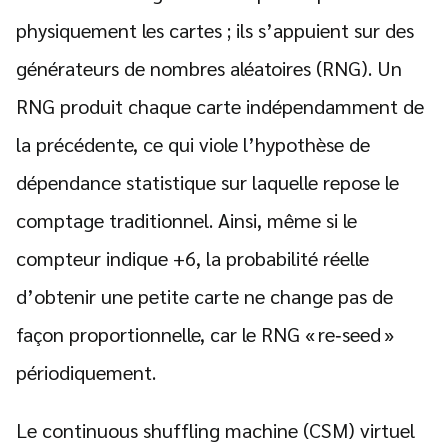
physiquement les cartes ; ils s’appuient sur des
générateurs de nombres aléatoires (RNG). Un
RNG produit chaque carte indépendamment de
la précédente, ce qui viole l’hypothèse de
dépendance statistique sur laquelle repose le
comptage traditionnel. Ainsi, même si le
compteur indique +6, la probabilité réelle
d’obtenir une petite carte ne change pas de
façon proportionnelle, car le RNG « re‑seed »
périodiquement.
Le continuous shuffling machine (CSM) virtuel