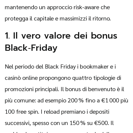
mantenendo un approccio risk‑aware che
protegga il capitale e massimizzi il ritorno.
1. Il vero valore dei bonus
Black‑Friday
Nel periodo del Black Friday i bookmaker e i
casinò online propongono quattro tipologie di
promozioni principali. Il bonus di benvenuto è il
più comune: ad esempio 200 % fino a €1 000 più
100 free spin. I reload premiano i depositi
successivi, spesso con un 150 % su €500. Il