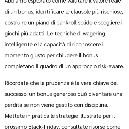
Abbiamo esplorato come valutare il valore reale
di un bonus, identificare le clausole più rischiose,
costruire un piano di bankroll solido e scegliere i
giochi più adatti. Le tecniche di wagering
intelligente e la capacità di riconoscere il
momento giusto per chiudere il bonus
completano il quadro di un approccio risk‑aware.
Ricordate che la prudenza è la vera chiave del
successo: un bonus generoso può diventare una
perdita se non viene gestito con disciplina.
Mettete in pratica le strategie illustrate per il
prossimo Black‑Friday, consultate risorse come