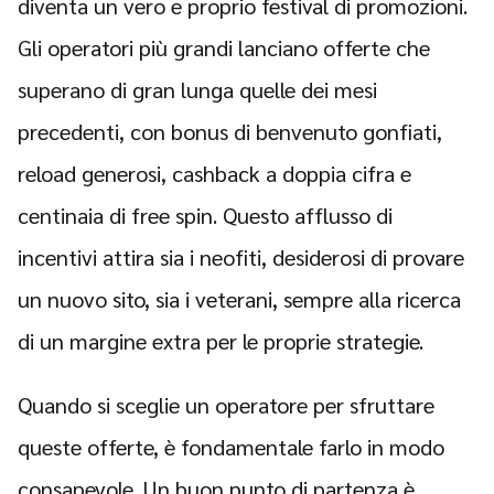
diventa un vero e proprio festival di promozioni.
Gli operatori più grandi lanciano offerte che
superano di gran lunga quelle dei mesi
precedenti, con bonus di benvenuto gonfiati,
reload generosi, cashback a doppia cifra e
centinaia di free spin. Questo afflusso di
incentivi attira sia i neofiti, desiderosi di provare
un nuovo sito, sia i veterani, sempre alla ricerca
di un margine extra per le proprie strategie.
Quando si sceglie un operatore per sfruttare
queste offerte, è fondamentale farlo in modo
consapevole. Un buon punto di partenza è