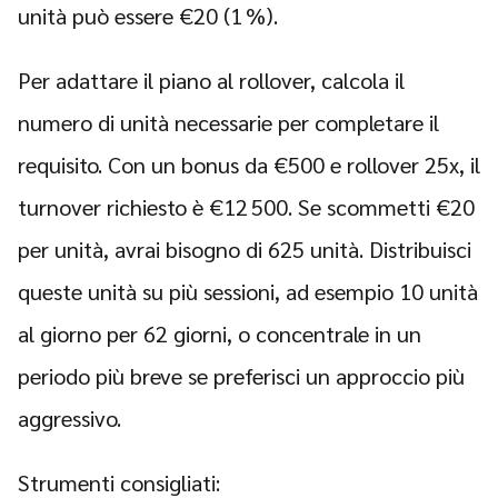
unità può essere €20 (1 %).
Per adattare il piano al rollover, calcola il
numero di unità necessarie per completare il
requisito. Con un bonus da €500 e rollover 25x, il
turnover richiesto è €12 500. Se scommetti €20
per unità, avrai bisogno di 625 unità. Distribuisci
queste unità su più sessioni, ad esempio 10 unità
al giorno per 62 giorni, o concentrale in un
periodo più breve se preferisci un approccio più
aggressivo.
Strumenti consigliati: