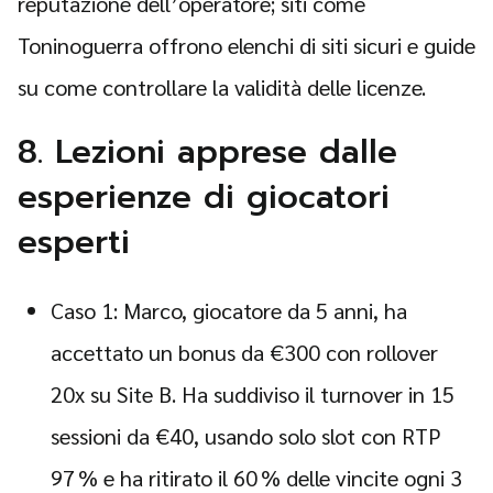
reputazione dell’operatore; siti come
Toninoguerra offrono elenchi di siti sicuri e guide
su come controllare la validità delle licenze.
8. Lezioni apprese dalle
esperienze di giocatori
esperti
Caso 1: Marco, giocatore da 5 anni, ha
accettato un bonus da €300 con rollover
20x su Site B. Ha suddiviso il turnover in 15
sessioni da €40, usando solo slot con RTP
97 % e ha ritirato il 60 % delle vincite ogni 3