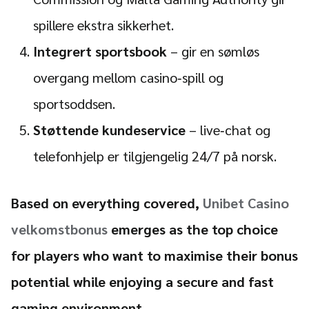
spillere ekstra sikkerhet.
Integrert sportsbook
– gir en sømløs
overgang mellom casino‑spill og
sportsoddsen.
Støttende kundeservice
– live‑chat og
telefonhjelp er tilgjengelig 24/7 på norsk.
Based on everything covered,
Unibet Casino
velkomstbonus
emerges as the top choice
for players who want to maximise their bonus
potential while enjoying a secure and fast
gaming environment.