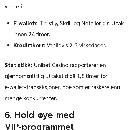
ventetid.
E‑wallets
: Trustly, Skrill og Neteller gir uttak
Search
innen 24 timer.
for:
Kredittkort
: Vanligvis 2‑3 virkedager.
Statistikk:
Unibet Casino rapporterer en
gjennomsnittlig uttakstid på 1,8 timer for
e‑wallet‑transaksjoner, noe som er raskere enn
mange konkurrenter.
6. Hold øye med
VIP‑programmet