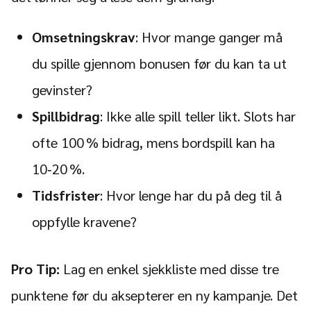
Omsetningskrav
: Hvor mange ganger må
du spille gjennom bonusen før du kan ta ut
gevinster?
Spillbidrag
: Ikke alle spill teller likt. Slots har
ofte 100 % bidrag, mens bordspill kan ha
10‑20 %.
Tidsfrister
: Hvor lenge har du på deg til å
oppfylle kravene?
Pro Tip:
Lag en enkel sjekkliste med disse tre
punktene før du aksepterer en ny kampanje. Det