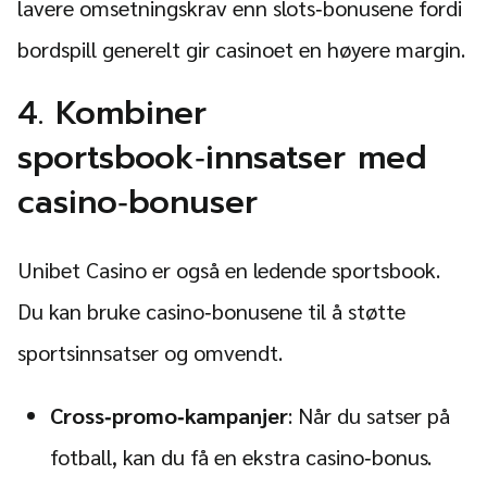
lavere omsetningskrav enn slots‑bonusene fordi
bordspill generelt gir casinoet en høyere margin.
4. Kombiner
sportsbook‑innsatser med
casino‑bonuser
Unibet Casino er også en ledende sportsbook.
Du kan bruke casino‑bonusene til å støtte
sportsinnsatser og omvendt.
Cross‑promo‑kampanjer
: Når du satser på
fotball, kan du få en ekstra casino‑bonus.