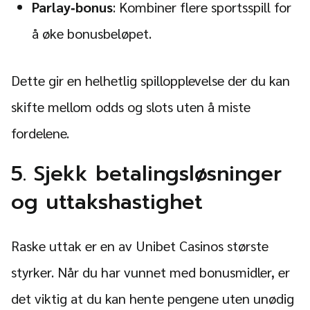
Parlay‑bonus
: Kombiner flere sportsspill for
å øke bonusbeløpet.
Dette gir en helhetlig spillopplevelse der du kan
skifte mellom odds og slots uten å miste
fordelene.
5. Sjekk betalingsløsninger
og uttakshastighet
Raske uttak er en av Unibet Casinos største
styrker. Når du har vunnet med bonusmidler, er
det viktig at du kan hente pengene uten unødig