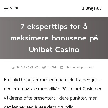
Skip
เข้าสู่ระบบ
MENU
to
content
7 eksperttips for å
maksimere bonusene på
Unibet Casino
16/07/2025
TPIA
Uncategorized
En solid bonus er mer enn bare ekstra penger –
den er en avtale med vilkår. På Unibet Casino er
Languages:
vilkårene ofte presentert i klare punkter, men
det lønner seg å lese dem grundig.