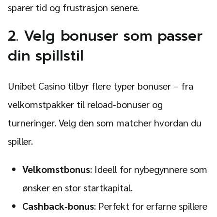
sparer tid og frustrasjon senere.
2. Velg bonuser som passer
din spillstil
Unibet Casino tilbyr flere typer bonuser – fra
velkomstpakker til reload‑bonuser og
turneringer. Velg den som matcher hvordan du
spiller.
Velkomstbonus
: Ideell for nybegynnere som
ønsker en stor startkapital.
Cashback‑bonus
: Perfekt for erfarne spillere