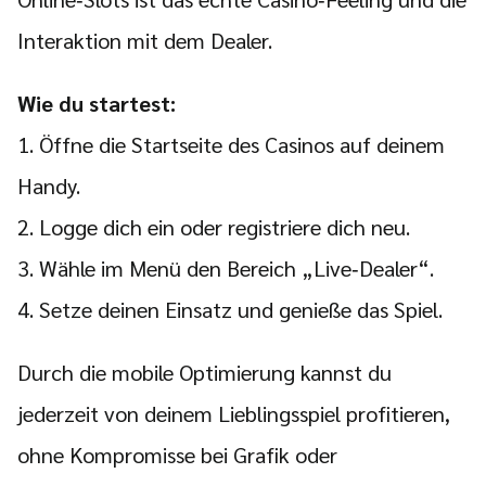
Interaktion mit dem Dealer.
Wie du startest:
1. Öffne die Startseite des Casinos auf deinem
Handy.
2. Logge dich ein oder registriere dich neu.
3. Wähle im Menü den Bereich „Live‑Dealer“.
4. Setze deinen Einsatz und genieße das Spiel.
Durch die mobile Optimierung kannst du
jederzeit von deinem Lieblingsspiel profitieren,
ohne Kompromisse bei Grafik oder