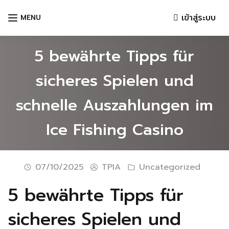
Skip
เข้าสู่ระบบ
MENU
to
content
5 bewährte Tipps für
sicheres Spielen und
schnelle Auszahlungen im
Ice Fishing Casino
07/10/2025
TPIA
Uncategorized
5 bewährte Tipps für
Languages:
sicheres Spielen und