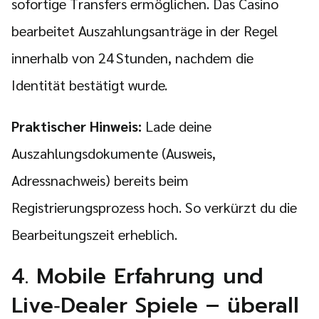
sofortige Transfers ermöglichen. Das Casino
bearbeitet Auszahlungsanträge in der Regel
innerhalb von 24 Stunden, nachdem die
Identität bestätigt wurde.
Praktischer Hinweis:
Lade deine
Auszahlungsdokumente (Ausweis,
Adressnachweis) bereits beim
Registrierungsprozess hoch. So verkürzt du die
Bearbeitungszeit erheblich.
4. Mobile Erfahrung und
Live‑Dealer Spiele – überall