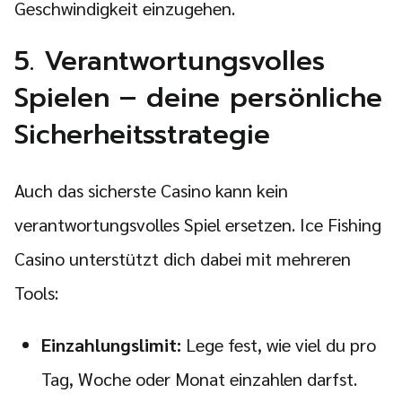
Geschwindigkeit einzugehen.
5. Verantwortungsvolles
Spielen – deine persönliche
Sicherheitsstrategie
Auch das sicherste Casino kann kein
verantwortungsvolles Spiel ersetzen. Ice Fishing
Casino unterstützt dich dabei mit mehreren
Tools:
Einzahlungslimit:
Lege fest, wie viel du pro
Tag, Woche oder Monat einzahlen darfst.