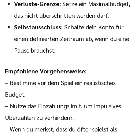
Verluste‑Grenze:
Setze ein Maximalbudget,
das nicht überschritten werden darf.
Selbstausschluss:
Schalte dein Konto für
einen definierten Zeitraum ab, wenn du eine
Pause brauchst.
Empfohlene Vorgehensweise:
– Bestimme vor dem Spiel ein realistisches
Budget.
– Nutze das Einzahlungslimit, um impulsives
Überzahlen zu verhindern.
– Wenn du merkst, dass du öfter spielst als