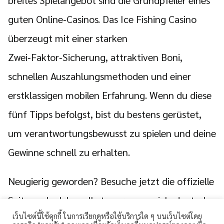
guten Online‑Casinos. Das Ice Fishing Casino
überzeugt mit einer starken
Zwei‑Faktor‑Sicherung, attraktiven Boni,
schnellen Auszahlungsmethoden und einer
erstklassigen mobilen Erfahrung. Wenn du diese
fünf Tipps befolgst, bist du bestens gerüstet,
um verantwortungsbewusst zu spielen und deine
Gewinne schnell zu erhalten.
Neugierig geworden? Besuche jetzt die offizielle
Seite und erlebe selbst, warum so viele deutsche
เว็บไซต์นี้ใช้คุกกี้ ในการเรียกดูหรือใช้บริการใด ๆ บนเว็บไซต์โดย
Spieler das Ice Fishing Casino bevorzugen:
Ice