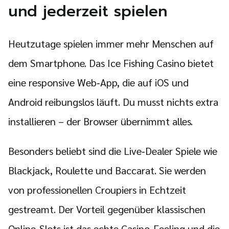
und jederzeit spielen
Heutzutage spielen immer mehr Menschen auf
dem Smartphone. Das Ice Fishing Casino bietet
eine responsive Web‑App, die auf iOS und
Android reibungslos läuft. Du musst nichts extra
Search
installieren – der Browser übernimmt alles.
for:
Besonders beliebt sind die Live‑Dealer Spiele wie
Blackjack, Roulette und Baccarat. Sie werden
von professionellen Croupiers in Echtzeit
gestreamt. Der Vorteil gegenüber klassischen
Online‑Slots ist das echte Casino‑Feeling und die