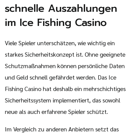
schnelle Auszahlungen
im Ice Fishing Casino
Viele Spieler unterschätzen, wie wichtig ein
starkes Sicherheitskonzept ist. Ohne geeignete
Schutzmaßnahmen können persönliche Daten
und Geld schnell gefährdet werden. Das Ice
Fishing Casino hat deshalb ein mehrschichtiges
Sicherheitssystem implementiert, das sowohl
neue als auch erfahrene Spieler schützt.
Im Vergleich zu anderen Anbietern setzt das