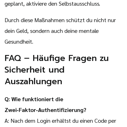
geplant, aktiviere den Selbstausschluss.
Durch diese Maßnahmen schützt du nicht nur
dein Geld, sondern auch deine mentale
Gesundheit.
FAQ – Häufige Fragen zu
Sicherheit und
Auszahlungen
Q: Wie funktioniert die
Zwei‑Faktor‑Authentifizierung?
A: Nach dem Login erhältst du einen Code per