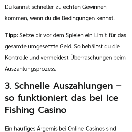
Du kannst schneller zu echten Gewinnen
kommen, wenn du die Bedingungen kennst.
Tipp:
Setze dir vor dem Spielen ein Limit für das
gesamte umgesetzte Geld. So behältst du die
Kontrolle und vermeidest Überraschungen beim
Auszahlungsprozess.
3. Schnelle Auszahlungen –
so funktioniert das bei Ice
Fishing Casino
Ein häufiges Ärgernis bei Online‑Casinos sind