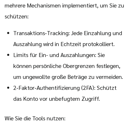
mehrere Mechanismen implementiert, um Sie zu
schützen:
Transaktions‑Tracking: Jede Einzahlung und
Auszahlung wird in Echtzeit protokolliert.
Limits für Ein- und Auszahlungen: Sie
können persönliche Obergrenzen festlegen,
um ungewollte große Beträge zu vermeiden.
2‑Faktor‑Authentifizierung (2FA): Schützt
das Konto vor unbefugtem Zugriff.
Wie Sie die Tools nutzen: