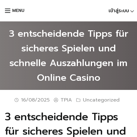
Skip
เข้าสู่ระบบ
MENU
to
content
3 entscheidende Tipps für
sicheres Spielen und
schnelle Auszahlungen im
Online Casino
16/08/2025
TPIA
Uncategorized
3 entscheidende Tipps
Languages:
für sicheres Spielen und