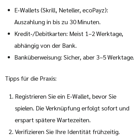
E‑Wallets (Skrill, Neteller, ecoPayz):
Auszahlung in bis zu 30 Minuten.
Kredit‑/Debitkarten: Meist 1–2 Werktage,
abhängig von der Bank.
Banküberweisung: Sicher, aber 3–5 Werktage.
Tipps für die Praxis:
Registrieren Sie ein E‑Wallet, bevor Sie
spielen. Die Verknüpfung erfolgt sofort und
erspart spätere Wartezeiten.
Verifizieren Sie Ihre Identität frühzeitig.