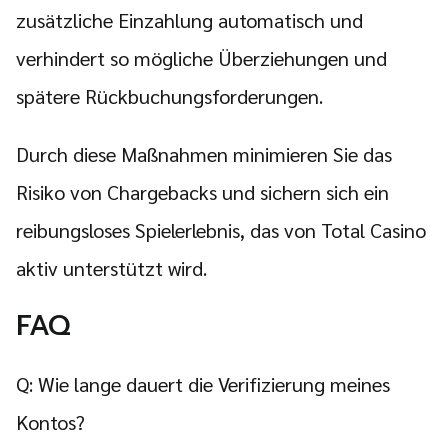
zusätzliche Einzahlung automatisch und
verhindert so mögliche Überziehungen und
spätere Rückbuchungsforderungen.
Durch diese Maßnahmen minimieren Sie das
Risiko von Chargebacks und sichern sich ein
reibungsloses Spielerlebnis, das von Total Casino
aktiv unterstützt wird.
FAQ
Q: Wie lange dauert die Verifizierung meines
Kontos?