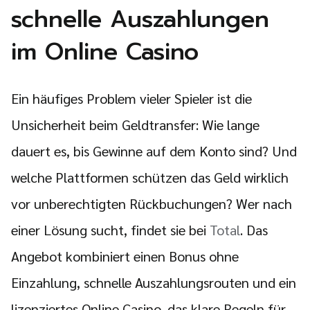
schnelle Auszahlungen
im Online Casino
Ein häufiges Problem vieler Spieler ist die
Unsicherheit beim Geldtransfer: Wie lange
dauert es, bis Gewinne auf dem Konto sind? Und
welche Plattformen schützen das Geld wirklich
vor unberechtigten Rückbuchungen? Wer nach
einer Lösung sucht, findet sie bei
Total
. Das
Angebot kombiniert einen Bonus ohne
Einzahlung, schnelle Auszahlungsrouten und ein
lizenziertes Online Casino, das klare Regeln für