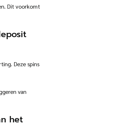
en. Dit voorkomt
deposit
rting. Deze spins
iggeren van
an het