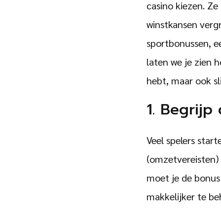
casino kiezen. Ze
winstkansen vergr
sportbonussen, ee
laten we je zien 
hebt, maar ook sl
1. Begrij
Veel spelers star
(omzetvereisten) h
moet je de bonus
makkelijker te b