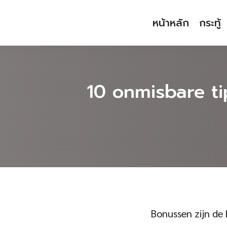
Skip
หน้าหลัก
กระทู้
to
content
10 onmisbare ti
Languages:
Bonussen zijn de 