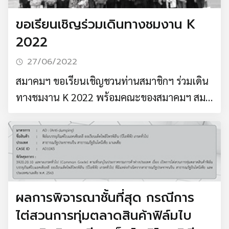
ขอเรียนเชิญร่วมเดินทางชมงาน K
2022
27/06/2022
สมาคมฯ ขอเรียนเชิญชวนท่านสมาชิกฯ ร่วมเดิน
ทางชมงาน K 2022 พร้อมคณะของสมาคมฯ สมา
คมฯ จัดโปรแกรมการเดินทางชมงานและท่อง
เที่ยวสุดพิเศษ เพื่ออำนวยความสะดวกให้กับสมา
ชิกฯ โดยเฉพาะ พิเศษ!! “ด้วยที่พักระดับ 4 ดาว
ระหว่างดูงานในเมือง Dusseldorf” เดินทางรวม 7
วัน 4 คืน โดยสายการบินไทย (TG) พร้อมบัตรเข้า
ผลการพิจารณาชั้นที่สุด กรณีการ
ชมงาน 3 ว …
ไต่สวนการทุ่มตลาดสินค้าฟิล์มไบ