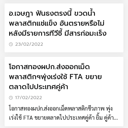
2561 โดยมีผลตั้งแต่ 1 มี.ค. 65 เป็นต้นไป ซึ่งมี
อ.เจษฎา ฟันธงตรงนี้ ขวดน้ำ
การเพิ่มประเด็น เช่น การออก Form AHK แบบ
พลาสติกแช่แข็ง อันตรายหรือไม่
มีนายหน้าหลายราย (Multiple Third Country)
หลังมีรายการทีวีชี้ มีสารก่อมะเร็ง
และการทำ invoicing แบบมีนายหน้าอยู่ใน
23/02/2022
ประเทศเดียวกับผู …
โอกาสทองผปก.ส่งออกเม็ด
พลาสติกฯพุ่งเร่งใช้ FTA ขยาย
ตลาดไปประเทศคู่ค้า
17/02/2022
โอกาสทองผปก.ส่งออกเม็ดพลาสติกชีวภาพ พุ่ง
เร่งใช้ FTA ขยายตลาดไปประเทศคู่ค้า ยิ้ม คู่ค้า
FTA ทุกประเทศยกเว้นภาษีนำเข้าให้ไทยแล้ว