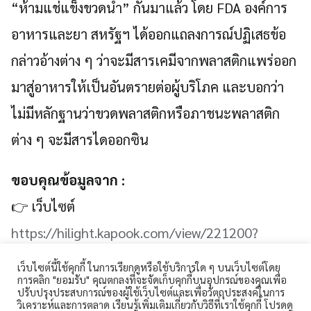
“ห้ามแช่แข็งขวดน้ำ” กันมาแล้ว โดย FDA องค์การ
อาหารและยา สหรัฐฯ ได้ออกแถลงการณ์ปฏิเสธข้อ
กล่าวอ้างต่าง ๆ ว่าจะมีสารเคมีจากพลาสติกแพร่ออก
มาสู่อาหารให้เป็นอันตรายต่อผู้บริโภค และบอกว่า
ไม่มีหลักฐานว่าขวดพลาสติกหรือภาชนะพลาสติก
ต่าง ๆ จะมีสารไดออกซิน
ขอบคุณข้อมูลจาก :
👉 เว็บไซต์
https://hilight.kapook.com/view/221200?
fbclid=IwAR1Dw6w6L2dtEsYF16JPQ3hiagHvjkYeP
เว็บไซต์นี้ใช้คุกกี้ ในการเรียกดูหรือใช้บริการใด ๆ บนเว็บไซต์โดย
การคลิก "ยอมรับ" คุณตกลงที่จะจัดเก็บคุกกี้บนอุปกรณ์ของคุณเพื่อ
FglhZAyley0pWA
ปรับปรุงประสบการณ์ของผู้ใช้เว็บไซต์และเพื่อวัตถุประสงค์ในการ
วิเคราะห์และการตลาด เรียนรู้เพิ่มเติมเกี่ยวกับวิธีที่เราใช้คุกกี้ โปรดดู