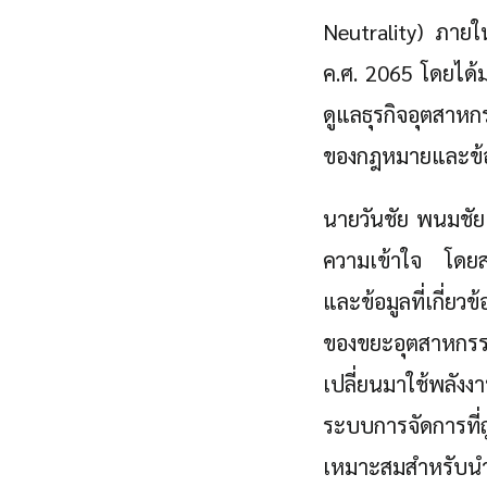
Neutrality) ภายใ
ค.ศ. 2065 โดยได้
ดูแลธุรกิจอุตสาห
ของกฎหมายและข้อ
นายวันชัย พนมชัย
ความเข้าใจ โดยสน
และข้อมูลที่เกี่
ของขยะอุตสาหกรร
เปลี่ยนมาใช้พลัง
ระบบการจัดการที่
เหมาะสมสำหรับนำม